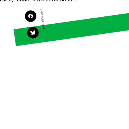
PARTAGER SUR
Agir
Nos thématiques
Faire un don
Climat – Énergie
S'engager sur le
Surproduction
terrain
Agriculture
Agir au quotidien
Finance
Soutenir les
campagnes
Multinationales
Transmettre tout ou
Forêts
partie de son
patrimoine
Télécharger
gratuitement les
guides éco-citoyens
Actualités
Groupes
locaux
Espace presse