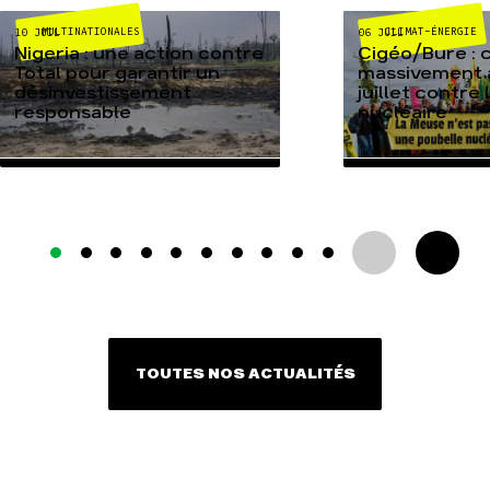
MULTINATIONALES
CLIMAT-ÉNERGIE
10 JUIL
06 JUIL
Nigeria : une action contre
Cigéo/Bure : 
Total pour garantir un
massivement a
désinvestissement
juillet contre
responsable
nucléaire
TOUTES NOS ACTUALITÉS