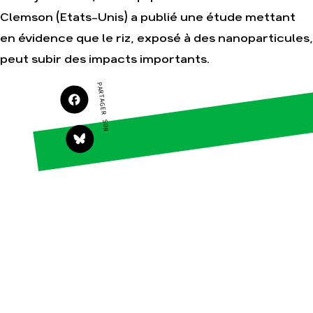
Clemson (Etats-Unis) a publié une étude mettant
Agir
Nos thématiques
en évidence que le riz, exposé à des nanoparticules,
Faire un don
Climat – Énergie
peut subir des impacts importants.
S'engager sur le
Surproduction
terrain
PARTAGER SUR
Agriculture
Agir au quotidien
Finance
Soutenir les
campagnes
Multinationales
Transmettre tout ou
Forêts
partie de son
patrimoine
Télécharger
gratuitement les
guides éco-citoyens
Actualités
Groupes
locaux
Espace presse
Publications