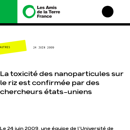
Nous connaître
Nos campagnes
AUTRES
24 JUIN 2009
Histoire
Total, rendez-vous au
tribunal
Manifeste
Gaz « naturel », le
grand enfumage
Missions et méthodes
La toxicité des nanoparticules sur
Mode : une tendance
Valeurs
destructrice
le riz est confirmée par des
Équipes et
Gaz au Mozambique,
fonctionnement
chercheurs états-uniens
la violence TOTAL(e)
Le réseau dans le
Nos autres
monde
campagnes
Nos alliés
Je soutiens les Amis
de la Terre
Le 24 juin 2009, une équipe de l’Université de