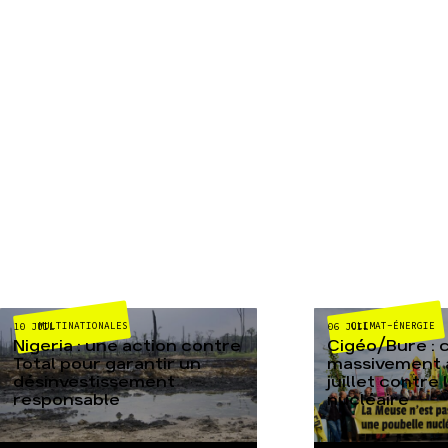
MULTINATIONALES
CLIMAT-ÉNERGIE
10 JUIL
06 JUIL
Nigeria : une action contre
Cigéo/Bure : 
Total pour garantir un
massivement a
désinvestissement
juillet contre
responsable
nucléaire