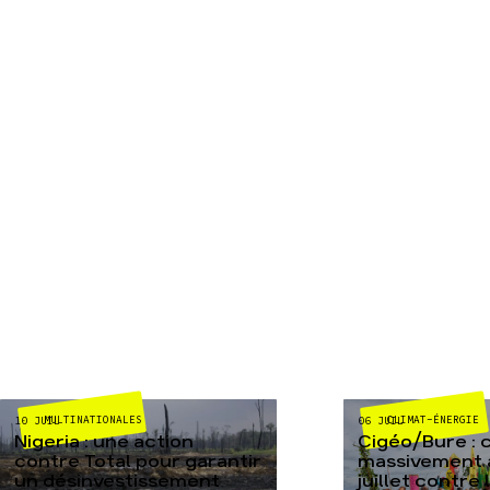
MULTINATIONALES
CLIMAT-ÉNERGIE
10 JUIL
06 JUIL
Nigeria : une action
Cigéo/Bure : 
contre Total pour garantir
massivement a
un désinvestissement
juillet contre