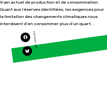
train actuel de production et de consommation.
Quant aux réserves identifiées, les exigences pour
Agir
Nos
la limitation des changements climatiques nous
thématiques
Faire un don
interdisent d’en consommer plus d’un quart…
Climat – Énergie
S'engager sur le
terrain
PARTAGER SUR
Surproduction
Agir au quotidien
Agriculture
Soutenir les
Finance
campagnes
Multinationales
Transmettre tout ou
partie de son
Forêts
patrimoine
Télécharger
gratuitement les
guides éco-citoyens
Actualités
Groupes
locaux
Espace presse