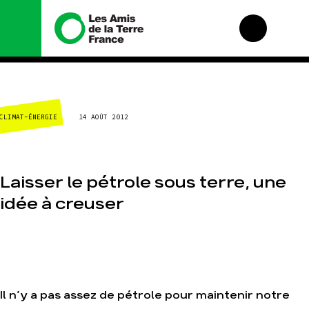
Nous connaître
Nos campagnes
CLIMAT-ÉNERGIE
14 AOÛT 2012
Histoire
Total, rendez-vous
au tribunal
Manifeste
Gaz « naturel », le
grand enfumage
Missions et
méthodes
Laisser le pétrole sous terre, une
Mode : une tendance
destructrice
Valeurs
idée à creuser
Gaz au Mozambique,
Équipes et
la violence TOTAL(e)
fonctionnement
Nos autres
Le réseau dans le
campagnes
monde
Nos alliés
Je soutiens les Amis
Il n’y a pas assez de pétrole pour maintenir notre
de la Terre