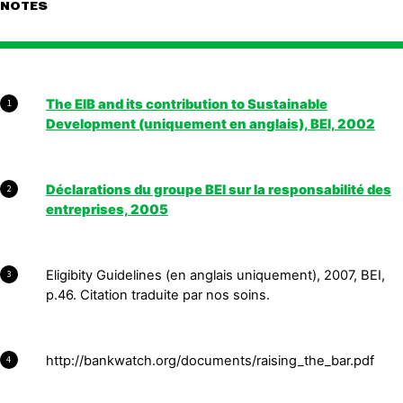
NOTES
The EIB and its contribution to Sustainable
1
Development (uniquement en anglais), BEI, 2002
Déclarations du groupe BEI sur la responsabilité des
2
entreprises, 2005
Eligibity Guidelines (en anglais uniquement), 2007, BEI,
3
p.46. Citation traduite par nos soins.
http://bankwatch.org/documents/raising_the_bar.pdf
4