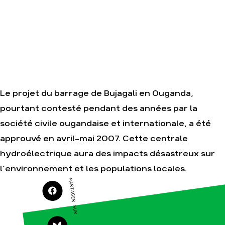
Mozambique,
monde
la violence
TOTAL(e)
Nos alliés
Nos autres
Je soutiens
campagnes
les Amis de la
Terre
Le projet du barrage de Bujagali en Ouganda,
pourtant contesté pendant des années par la
Agir
Nos
thématiques
Faire un don
société civile ougandaise et internationale, a été
Climat –
S'engager sur
approuvé en avril-mai 2007. Cette centrale
Énergie
le terrain
Surproduction
hydroélectrique aura des impacts désastreux sur
Agir au
quotidien
Agriculture
l’environnement et les populations locales.
Soutenir les
PARTAGER SUR
Finance
campagnes
Multinationales
Transmettre
tout ou partie
Forêts
de son
patrimoine