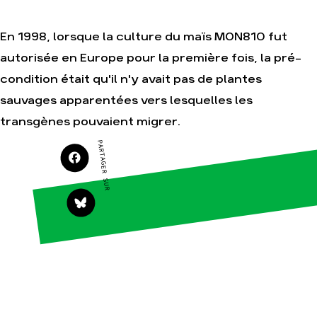
Je soutiens les
Amis de la Terre
En 1998, lorsque la culture du maïs MON810 fut
autorisée en Europe pour la première fois, la pré-
condition était qu'il n'y avait pas de plantes
Agir
Nos
sauvages apparentées vers lesquelles les
thématiques
Faire un don
transgènes pouvaient migrer.
Climat – Énergie
S'engager sur le
terrain
Surproduction
PARTAGER SUR
Agir au quotidien
Agriculture
Soutenir les
Finance
campagnes
Multinationales
Transmettre tout
ou partie de son
Forêts
patrimoine
Télécharger
gratuitement les
guides éco-
citoyens