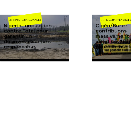
MULTINATIONALES
CLIMAT-ÉNERGI
10 JUIL
06 JUIL
Nigeria : une action
Cigéo/Bure :
contre Total pour
contribuons
garantir un
massivement a
désinvestissement
juillet contre 
responsable
poubelle nucl
TOUTES NOS ACTUALITÉS