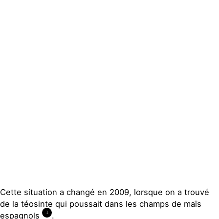
Actualités
Groupes
locaux
Espace
presse
Publications
Contact
Cette situation a changé en 2009, lorsque on a trouvé
de la téosinte qui poussait dans les champs de maïs
1
espagnols
.