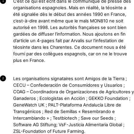
C’est ce qui est écrit dans le communiqué de presse des
1
organisations espagnoles. Mais en réalité, la téosinte a
été signalée dès le début des années 1990 en France,
c’est-à-dire avant même que le maïs MON810 ne soit
autorisé en 1998. Les autorités françaises se sont bien
gardées de diffuser l’information. Nous ajoutons en fin
d’article un 4-pages fait par Arvalis sur l’infestation de
téosinte dans les Charentes. Ce document nous a été
fourni par des collègues espagnols, car on ne le trouve
plus en France.
Les organisations signataires sont Amigos de la Tierra ;
2
CECU – Confederación de Consumidores y Usuarios ;
COAG – Coordinadora de Organizaciones de Agricultores y
Ganaderos ; Ecologistas en Acción ; GEKKO Foundation ;
GeneWatch UK ; PALT-Plataforma Andalucía Libre de
Transgénicos ; Red de Semillas « Resembrando e
Intercambiando » ; Testbiotech ; Save our Seeds ;
Software AG Stiftung; VsF-Justicia Alimentaria Global ;
ZSL-Foundation of Future Farming.