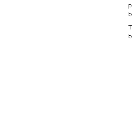
p
b
T
b