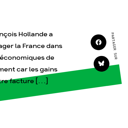
JE M'IMPLIQUE
nçois Hollande a
PARTAGER SUR
gager la France dans
es économiques de
tact
ment car les gains
otre facture […]