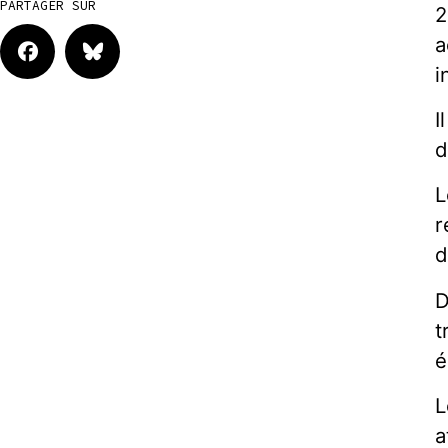
PARTAGER SUR
2
a
i
I
d
L
r
d
D
t
e
L
a