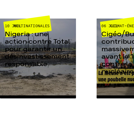
10 JUIL
06 JUIL
MULTINATIONALES
CLIMAT-ÉN
Nigeria : une
Cigéo/Bur
action contre Total
contribu
pour garantir un
massive
désinvestissement
avant le 1
responsable
contre la
nucléaire