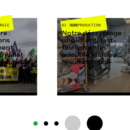
02 JUIL
ERGIE
SURPRODUCTION
e :
Notre décryptage :
ons
une loi anti fast-
ment
fashion enfin
6 juillet
adoptée mais au
 poubelle
résultat mitigé