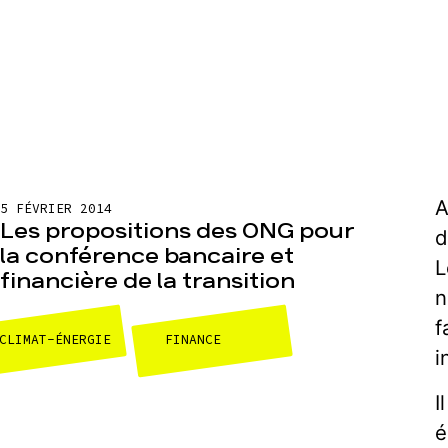
A
5 FÉVRIER 2014
Les propositions des ONG pour
d
la conférence bancaire et
L
financière de la transition
n
f
CLIMAT-ÉNERGIE
FINANCE
i
I
e