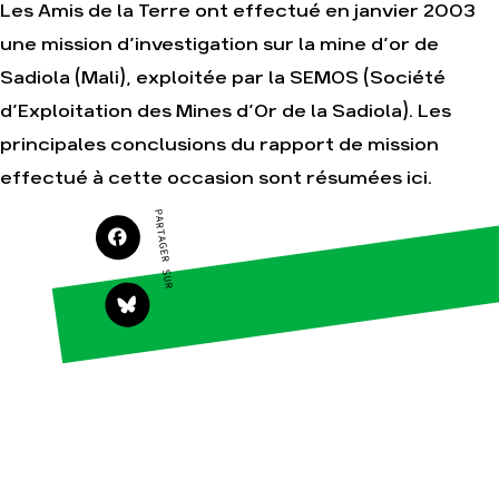
Les Amis de la Terre ont effectué en janvier 2003
une mission d’investigation sur la mine d’or de
Sadiola (Mali), exploitée par la SEMOS (Société
Agir
Nos
d’Exploitation des Mines d’Or de la Sadiola). Les
thématiques
Faire un don
Climat – Énergie
principales conclusions du rapport de mission
S'engager sur le
terrain
Surproduction
effectué à cette occasion sont résumées ici.
Agir au quotidien
Agriculture
PARTAGER SUR
Soutenir les
Finance
campagnes
Multinationales
Transmettre tout
ou partie de son
Forêts
patrimoine
Télécharger
gratuitement les
guides éco-
citoyens
Actualités