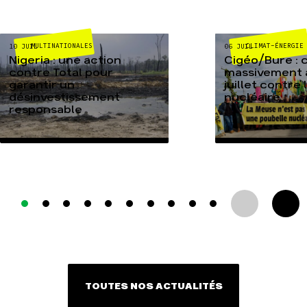
MULTINATIONALES
CLIMAT-ÉNERGIE
10 JUIL
06 JUIL
Nigeria : une action
Cigéo/Bure : 
contre Total pour
massivement a
garantir un
juillet contre
désinvestissement
nucléaire
responsable
TOUTES NOS ACTUALITÉS