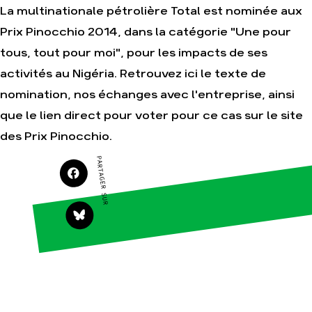
La multinationale pétrolière Total est nominée aux
Prix Pinocchio 2014, dans la catégorie "Une pour
tous, tout pour moi", pour les impacts de ses
Agir
Nos
activités au Nigéria. Retrouvez ici le texte de
thématiques
Faire un don
Climat – Énergie
nomination, nos échanges avec l'entreprise, ainsi
S'engager sur le
terrain
Surproduction
que le lien direct pour voter pour ce cas sur le site
Agir au quotidien
Agriculture
des Prix Pinocchio.
Soutenir les
Finance
campagnes
PARTAGER SUR
Multinationales
Transmettre tout
ou partie de son
Forêts
patrimoine
Télécharger
gratuitement les
guides éco-
citoyens
Actualités