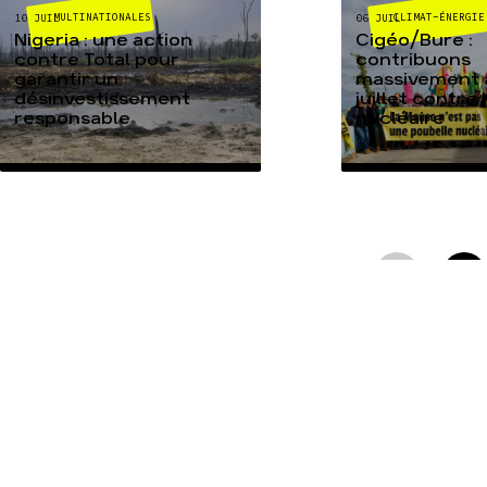
MULTINATIONALES
CLIMAT-ÉNERGIE
10 JUIL
06 JUIL
Nigeria : une action
Cigéo/Bure :
contre Total pour
contribuons
garantir un
massivement a
désinvestissement
juillet contre
responsable
nucléaire
TOUTES NOS ACTUALITÉS