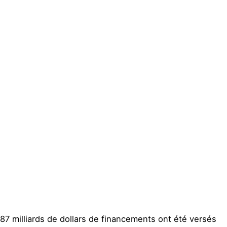
Actualités
Groupes
locaux
Espace presse
Publications
Contact
87 milliards de dollars de financements ont été versés