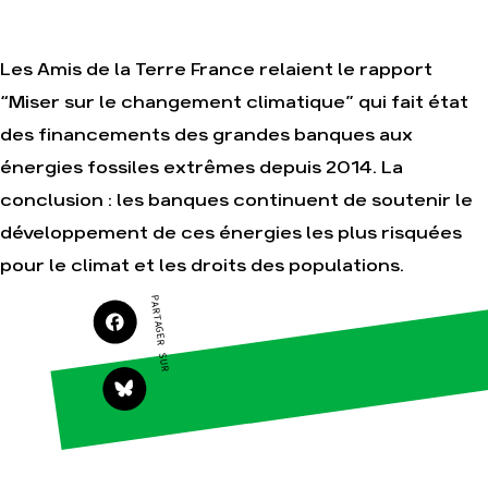
Je soutiens les
Amis de la Terre
Les Amis de la Terre France relaient le rapport
“Miser sur le changement climatique” qui fait état
Agir
Nos
des financements des grandes banques aux
thématiques
Faire un don
énergies fossiles extrêmes depuis 2014. La
Climat – Énergie
S'engager sur le
conclusion : les banques continuent de soutenir le
terrain
Surproduction
développement de ces énergies les plus risquées
Agir au quotidien
Agriculture
Soutenir les
pour le climat et les droits des populations.
Finance
campagnes
Multinationales
PARTAGER SUR
Transmettre tout
ou partie de son
Forêts
patrimoine
Télécharger
gratuitement les
guides éco-
citoyens