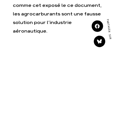
Agir
Nos thématiques
comme cet exposé le ce document,
Faire un don
Climat – Énergie
les agrocarburants sont une fausse
S'engager sur le terrain
Surproduction
PARTAGER SUR
solution pour l’industrie
Agir au quotidien
Agriculture
aéronautique.
Soutenir les campagnes
Finance
Transmettre tout ou
Multinationales
partie de son
patrimoine
Forêts
Télécharger
gratuitement les guides
éco-citoyens
Actualités
Groupes locaux
Espace presse
Publications
Contact