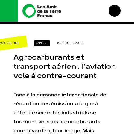
Nous connaître
Nos campagnes
CLIMAT-ÉNERGIE
RAPPORT
8 OCTOBRE 2019
Histoire
Total, rendez-vous au
tribunal
Manifeste
Agrocarburants et
Gaz « naturel », le
grand enfumage
Missions et méthodes
transport aérien : l’aviation
Mode : une tendance
Valeurs
vole à contre-courant
destructrice
Équipes et
Gaz au Mozambique, la
fonctionnement
violence TOTAL(e)
Le réseau dans le
Face à la demande internationale de
Nos autres campagnes
monde
réduction des émissions de gaz à
Nos alliés
effet de serre, les industriels se
Je soutiens les Amis de
la Terre
tournent vers les agrocarburants
pour « verdir » leur image. Mais