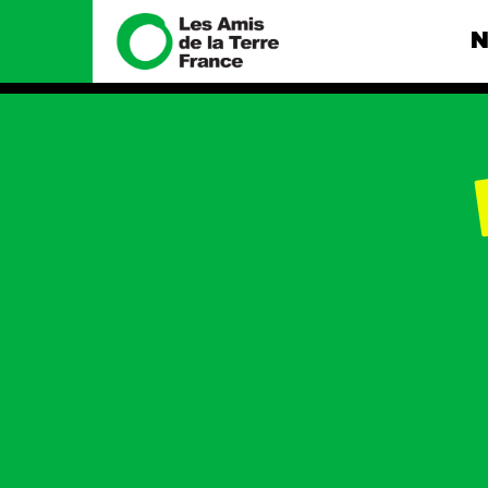
N
Nous connaître
Nos camp
Histoire
Total, rendez-
tribunal
Manifeste
Gaz « naturel »
enfumage
Missions et méthodes
Mode : une te
Valeurs
destructrice
Équipes et
Gaz au Mozambi
fonctionnement
violence TOTAL
Le réseau dans le monde
Nos autres ca
Nos alliés
Je soutiens les Amis de la
Terre