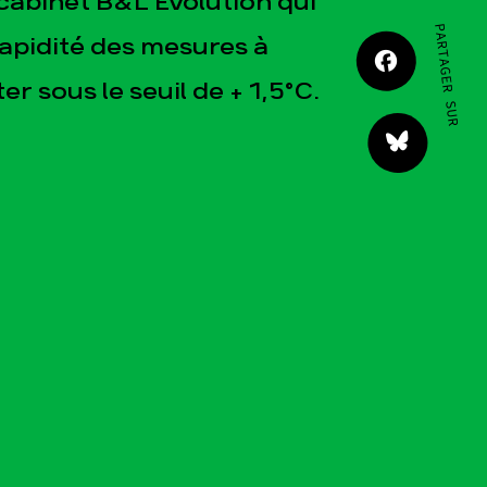
cabinet B&L Évolution qui
JE M'IMPLIQUE
PARTAGER SUR
rapidité des mesures à
r sous le seuil de + 1,5°C.
tact