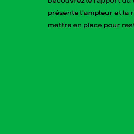
Découvrez le rapport du 
présente l'ampleur et la 
mettre en place pour reste
esse
Publications
Con