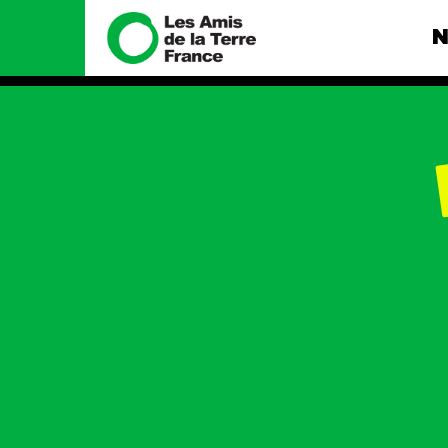
N
Nous connaître
Nos camp
Histoire
Total, rendez-
tribunal
Manifeste
Gaz « naturel »
enfumage
Missions et méthodes
Mode : une te
Valeurs
destructrice
Équipes et
Gaz au Mozambi
fonctionnement
violence TOTAL
Le réseau dans le monde
Nos autres ca
Nos alliés
Je soutiens les Amis de la
Terre