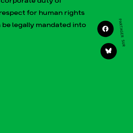
 corporate duty of
JE M'IMPLIQUE
 respect for human rights
PARTAGER SUR
 be legally mandated into
tact