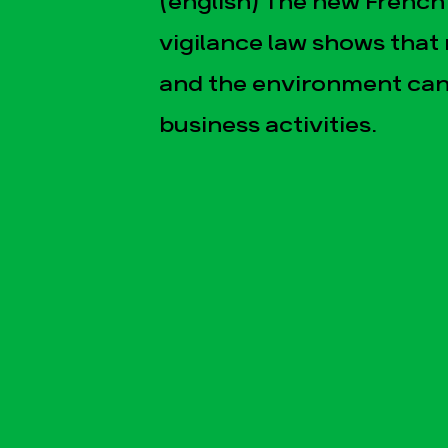
(english) The new French
vigilance law shows that
and the environment can
business activities.
esse
Publications
Con