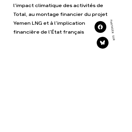
Agir
Nos thématiques
l’impact climatique des activités de
Faire un don
Climat – Énergie
Total, au montage financier du projet
S'engager sur le terrain
Surproduction
PARTAGER SUR
Yemen LNG et à l’implication
Agir au quotidien
Agriculture
financière de l’État français
Soutenir les campagnes
Finance
Transmettre tout ou
Multinationales
partie de son
patrimoine
Forêts
Télécharger
gratuitement les guides
éco-citoyens
Actualités
Groupes locaux
Espace presse
Publications
Contact