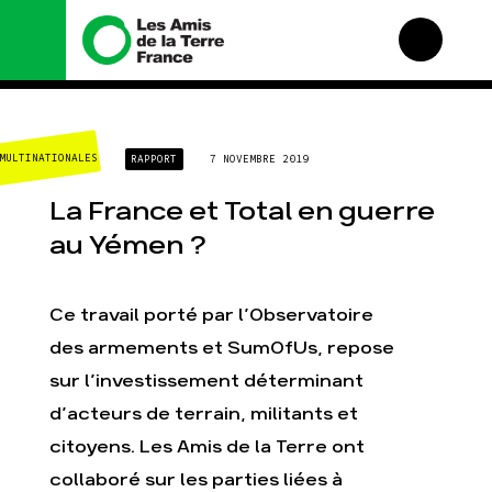
Nous connaître
Nos campagnes
MULTINATIONALES
RAPPORT
7 NOVEMBRE 2019
Histoire
Total, rendez-vous au
tribunal
Manifeste
La France et Total en guerre
Gaz « naturel », le
grand enfumage
Missions et méthodes
au Yémen ?
Mode : une tendance
Valeurs
destructrice
Équipes et
Gaz au Mozambique, la
fonctionnement
Ce travail porté par l’Observatoire
violence TOTAL(e)
Le réseau dans le
des armements et SumOfUs, repose
Nos autres campagnes
monde
sur l’investissement déterminant
Nos alliés
d’acteurs de terrain, militants et
Je soutiens les Amis de
la Terre
citoyens. Les Amis de la Terre ont
collaboré sur les parties liées à