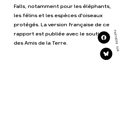
Agir
Nos thématiques
Falls, notamment pour les éléphants,
Faire un don
Climat – Énergie
les félins et les espèces d'oiseaux
S'engager sur le terrain
Surproduction
protégés. La version française de ce
Agir au quotidien
Agriculture
PARTAGER SUR
rapport est publiée avec le soutien
Soutenir les campagnes
Finance
des Amis de la Terre.
Transmettre tout ou
Multinationales
partie de son
patrimoine
Forêts
Télécharger
gratuitement les guides
éco-citoyens
Actualités
Groupes locaux
Espace presse
Publications
Contact