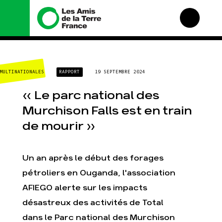
Nous connaître
Nos campagnes
MULTINATIONALES
RAPPORT
19 SEPTEMBRE 2024
Histoire
Total, rendez-vous au
tribunal
Manifeste
« Le parc national des
Gaz « naturel », le
grand enfumage
Missions et méthodes
Murchison Falls est en train
Mode : une tendance
Valeurs
de mourir »
destructrice
Équipes et
Gaz au Mozambique, la
fonctionnement
violence TOTAL(e)
Le réseau dans le
Un an après le début des forages
Nos autres campagnes
monde
pétroliers en Ouganda, l'association
Nos alliés
AFIEGO alerte sur les impacts
Je soutiens les Amis de
la Terre
désastreux des activités de Total
dans le Parc national des Murchison