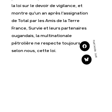
Agir
Nos thématiques
la loi sur le devoir de vigilance, et
Faire un don
Climat – Énergie
montre qu'un an après l'assignation
S'engager sur le terrain
Surproduction
de Total par les Amis de la Terre
Agir au quotidien
Agriculture
France, Survie et leurs partenaires
Soutenir les campagnes
Finance
ougandais, la multinationale
Transmettre tout ou
Multinationales
partie de son
PARTAGER SUR
pétrolière ne respecte toujours pas,
patrimoine
Forêts
selon nous, cette loi.
Télécharger
gratuitement les guides
éco-citoyens
Actualités
Groupes locaux
Espace presse
Publications
Contact