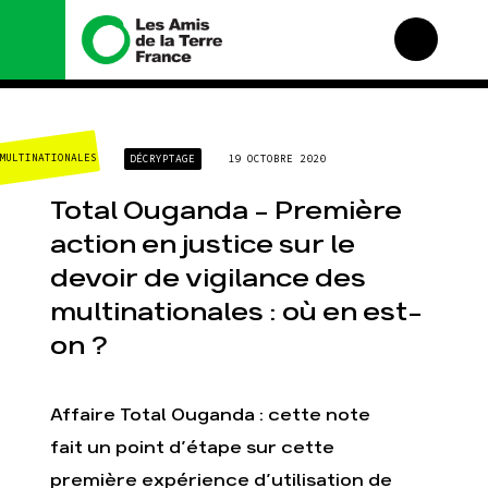
Nous connaître
Nos campagnes
MULTINATIONALES
DÉCRYPTAGE
19 OCTOBRE 2020
Histoire
Total, rendez-vous au
tribunal
Manifeste
Total Ouganda – Première
Gaz « naturel », le
grand enfumage
Missions et méthodes
action en justice sur le
Mode : une tendance
Valeurs
devoir de vigilance des
destructrice
Équipes et
Gaz au Mozambique, la
fonctionnement
multinationales : où en est-
violence TOTAL(e)
Le réseau dans le
on ?
Nos autres campagnes
monde
Nos alliés
Je soutiens les Amis de
Affaire Total Ouganda : cette note
la Terre
fait un point d’étape sur cette
première expérience d’utilisation de