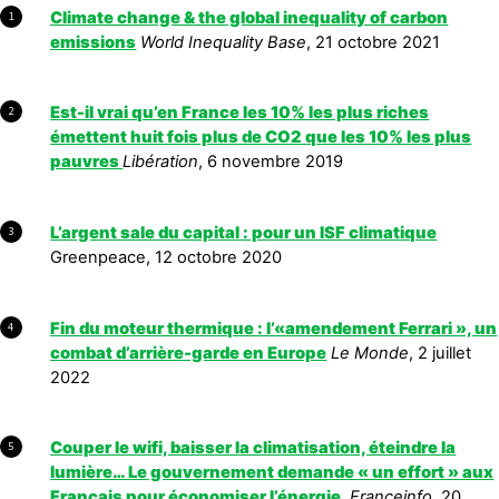
Climate change & the global inequality of carbon
1
emissions
World Inequality Base
, 21 octobre 2021
Est-il vrai qu’en France les 10% les plus riches
2
émettent huit fois plus de CO2 que les 10% les plus
pauvres
Libération
, 6 novembre 2019
L’argent sale du capital : pour un ISF climatique
3
Greenpeace, 12 octobre 2020
Fin du moteur thermique : l’«amendement Ferrari », un
4
combat d’arrière-garde en Europe
Le Monde
, 2 juillet
2022
Couper le wifi, baisser la climatisation, éteindre la
5
lumière… Le gouvernement demande « un effort » aux
Français pour économiser l’énergie
,
Franceinfo
, 20