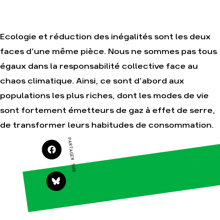
Nos autres
campagnes
Je soutiens les
Amis de la Terre
Ecologie et réduction des inégalités sont les deux
faces d’une même pièce. Nous ne sommes pas tous
égaux dans la responsabilité collective face au
Agir
Nos
thématiques
chaos climatique. Ainsi, ce sont d’abord aux
Faire un don
Climat – Énergie
populations les plus riches, dont les modes de vie
S'engager sur le
terrain
Surproduction
sont fortement émetteurs de gaz à effet de serre,
Agir au quotidien
Agriculture
de transformer leurs habitudes de consommation.
Soutenir les
Finance
campagnes
PARTAGER SUR
Multinationales
Transmettre
tout ou partie de
Forêts
son patrimoine
Télécharger
gratuitement les
guides éco-
citoyens