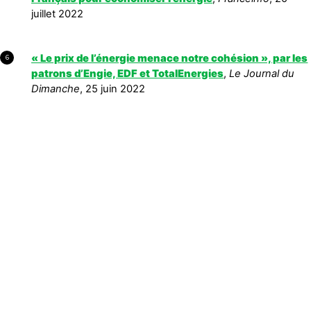
juillet 2022
« Le prix de l’énergie menace notre cohésion », par les
6
patrons d’Engie, EDF et TotalEnergies
,
Le Journal du
Dimanche
, 25 juin 2022