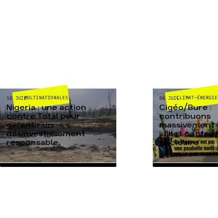
MULTINATIONALES
CLIMAT-ÉNERGIE
10 JUIL
06 JUIL
Nigeria : une action
Cigéo/Bure :
contre Total pour
contribuons
garantir un
massivement a
désinvestissement
juillet contre
responsable
nucléaire