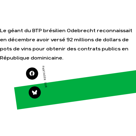
Je soutiens les
Amis de la Terre
Le géant du BTP brésilien Odebrecht reconnaissait
Agir
Nos
en décembre avoir versé 92 millions de dollars de
thématiques
Faire un don
pots de vins pour obtenir des contrats publics en
Climat – Énergie
S'engager sur le
terrain
République dominicaine.
Surproduction
Agir au quotidien
Agriculture
PARTAGER SUR
Soutenir les
Finance
campagnes
Multinationales
Transmettre tout
ou partie de son
Forêts
patrimoine
Télécharger
gratuitement les
guides éco-
citoyens