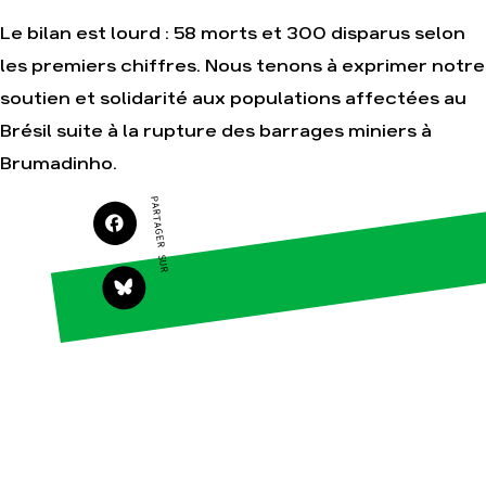
Le bilan est lourd : 58 morts et 300 disparus selon
les premiers chiffres. Nous tenons à exprimer notre
Agir
Nos
soutien et solidarité aux populations affectées au
thématiques
Faire un don
Brésil suite à la rupture des barrages miniers à
Climat – Énergie
S'engager sur le
terrain
Brumadinho.
Surproduction
Agir au quotidien
Agriculture
PARTAGER SUR
Soutenir les
Finance
campagnes
Multinationales
Transmettre tout ou
partie de son
Forêts
patrimoine
Télécharger
gratuitement les
guides éco-citoyens
Actualités
Groupes
locaux