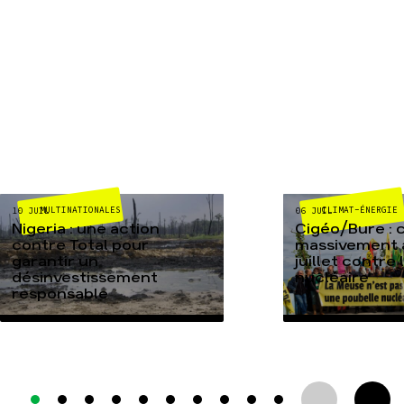
MULTINATIONALES
CLIMAT-ÉNERGIE
10 JUIL
06 JUIL
Nigeria : une action
Cigéo/Bure : 
contre Total pour
massivement a
garantir un
juillet contre
désinvestissement
nucléaire
responsable