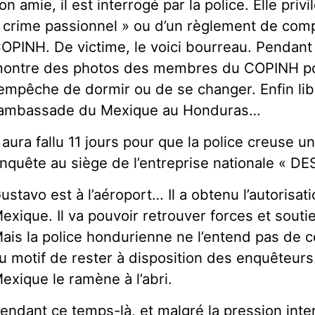
on amie, il est interrogé par la police. Elle priv
 crime passionnel » ou d’un règlement de co
OPINH. De victime, le voici bourreau. Pendant 
ontre des photos des membres du COPINH pour
’empêche de dormir ou de se changer. Enfin libé
’ambassade du Mexique au Honduras…
l aura fallu 11 jours pour que la police creuse u
nquête au siège de l’entreprise nationale « DE
ustavo est à l’aéroport… Il a obtenu l’autorisat
exique. Il va pouvoir retrouver forces et sout
ais la police hondurienne ne l’entend pas de cett
u motif de rester à disposition des enquêteur
exique le ramène à l’abri.
endant ce temps-là, et malgré la pression inter