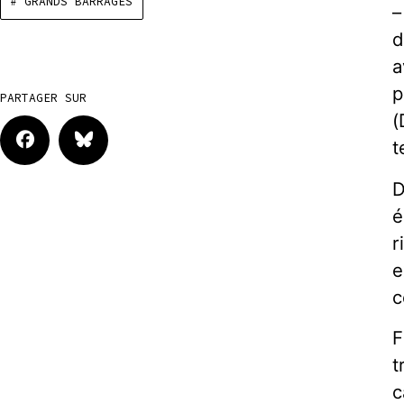
# GRANDS BARRAGES
–
d
a
p
PARTAGER SUR
(
t
D
é
r
e
c
F
t
c