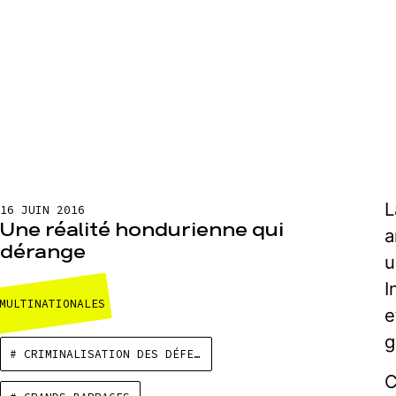
L
16 JUIN 2016
Une réalité hondurienne qui
a
dérange
u
I
MULTINATIONALES
e
g
# CRIMINALISATION DES DÉFENSEURS
C