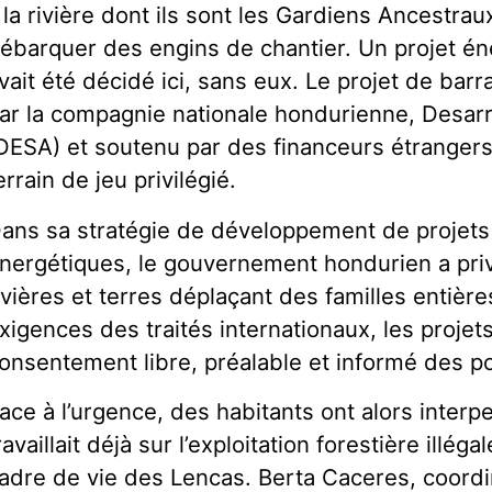
 la rivière dont ils sont les Gardiens Ancestrau
ébarquer des engins de chantier. Un projet é
vait été décidé ici, sans eux. Le projet de bar
ar la compagnie nationale hondurienne, Desarr
DESA) et soutenu par des financeurs étrangers
errain de jeu privilégié.
ans sa stratégie de développement de projets 
nergétiques, le gouvernement hondurien a pr
ivières et terres déplaçant des familles entièr
xigences des traités internationaux, les proje
onsentement libre, préalable et informé des po
ace à l’urgence, des habitants ont alors interp
ravaillait déjà sur l’exploitation forestière illéga
adre de vie des Lencas. Berta Caceres, coordin