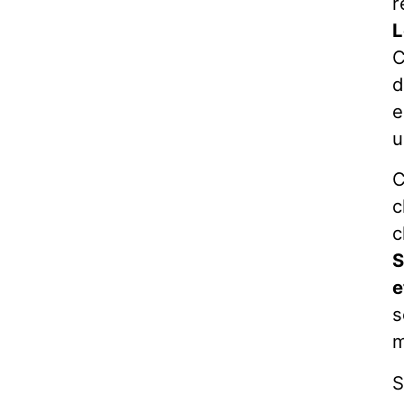
r
L
C
d
e
u
C
c
c
S
e
s
m
S