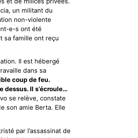
s et de milices privées.
ia, un militant du
ation non-violente
ant-e-s ont été
 sa famille ont reçu
ation. Il est hébergé
ravaille dans sa
ible coup de feu.
re dessus. Il s’écroule…
o se relève, constate
e son amie Berta. Elle
isté par l’assassinat de