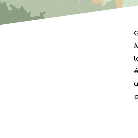
G
M
l
Actualités
Espace pr
é
u
p