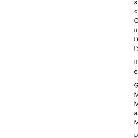
s
«
C
m
l
l
I
e
G
M
M
a
M
P