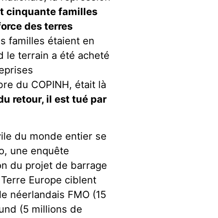
t cinquante familles
orce des terres
 familles étaient en
d le terrain a été acheté
reprises
re du COPINH, était là
u retour, il est tué par
vile du monde entier se
vo, une enquête
n du projet de barrage
 Terre Europe ciblent
 le néerlandais FMO (15
fund (5 millions de