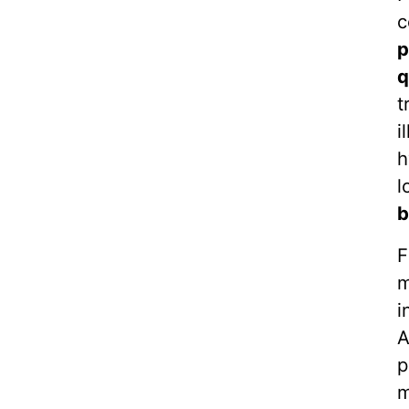
c
p
q
t
i
h
l
b
F
m
i
A
p
m