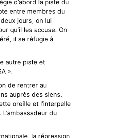
ilégie d’abord la piste du
mpte entre membres du
deux jours, on lui
 qu’il les accuse. On
ré, il se réfugie à
ne autre piste et
SA ».
ion de rentrer au
iens auprès des siens.
e oreille et l’interpelle
s. L’ambassadeur du
nationale, la répression