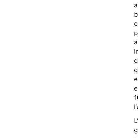
a
b
o
p
a
i
d
d
e
e
1
l
L
g