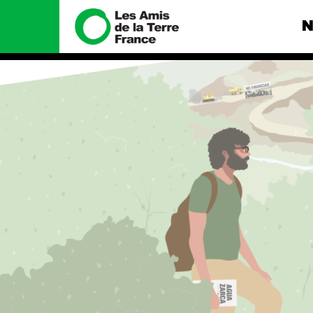
N
Nous connaître
Nos camp
Histoire
Total, rendez-
tribunal
Manifeste
Gaz « naturel »
enfumage
Missions et méthodes
Mode : une te
Valeurs
destructrice
Équipes et
Gaz au Mozambi
fonctionnement
violence TOTAL
Le réseau dans le monde
Nos autres ca
Nos alliés
Je soutiens les Amis de la
Terre