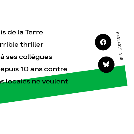
JE M'IMPLIQUE
 de la Terre
PARTAGER SUR
ible thriller
 à ses collègues
tact
depuis 10 ans contre
s locales ne veulent