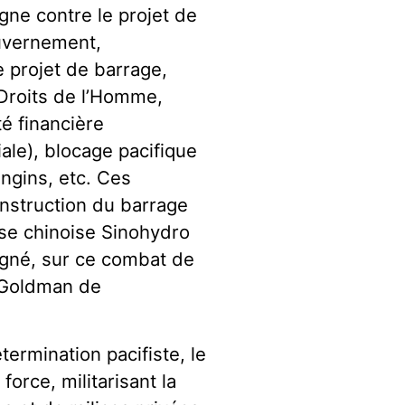
gne contre le projet de
ouvernement,
e projet de barrage,
 Droits de l’Homme,
té financière
ale), blocage pacifique
ngins, etc. Ces
onstruction du barrage
rise chinoise Sinohydro
agné, sur ce combat de
x Goldman de
étermination pacifiste, le
orce, militarisant la