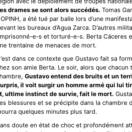
égion avec le déploiement de troupes nationale
es drames se sont alors succédés.
Tomas Garc
OPINH, a été tué par balle lors d’une manifest
evant les bureaux d’Agua Zarca. D’autres milit
mprisonné-e-s et torturé-e-s. Berta Cáceres et
ne trentaine de menaces de mort.
’est dans ce contexte que Gustavo fait sa form
hez son amie Berta. Le soir, alors que chacun t
hambre,
Gustavo entend des bruits et un terr
urpris, il voit surgir un homme armé qui lui ti
t, ultime instinct de survie, fait le mort.
Gustav
es blessures et se précipite dans la chambre d
ourra quelques minutes plus tard.
ans doute en état de choc et profondément attr