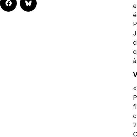
e
é
P
J
d
q
à
V
«
P
f
c
2
C