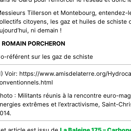
essieurs Tillerson et Montebourg, entendez-le
ollectifs citoyens, les gaz et huiles de schiste c’e
ujourd’hui, ni demain !
> ROMAIN PORCHERON
o-référent sur les gaz de schiste
1) Voir: https://www.amisdelaterre.org/Hydroc
onventionnels.html
hoto : Militants réunis à la rencontre euro-ma
nergies extrêmes et l’extractivisme, Saint-Chr
014.
et article est issu de
La Baleine 175 – Carbon