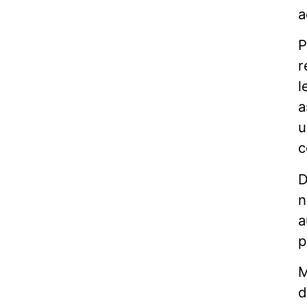
a
P
r
l
a
u
c
D
n
a
p
M
d