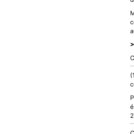
M
c
a
C
(
c
P
é
2
C