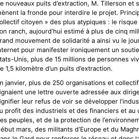
e nouveaux puits d’extraction, M. Tillerson et 
ènent la fronde pour interdire le projet. Princ
ollectif citoyen » des plus atypiques : le risqu
on ranch, aujourd’hui estimé à plus de cinq mil
rand mouvement de solidarité a ainsi vu le jo
nternet pour manifester ironiquement un souti
tats-Unis, plus de 15 millions de personnes vi
e 1,5 kilomètre d’un puits d’extraction.
n janvier, plus de 250 organisations et collect
ignaient une lettre ouverte adressée aux diri
ignifier leur refus de voir se développer l’indu
u profit des industriels et des financiers et au
es peuples, et de la protection de l’environnem
ébut mars, des militants d’Europe et du Maghr
ans le Gard pour renforcer le réseau et donc la