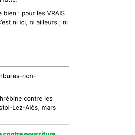
 bien : pour les VRAIS
st ni ici, ni ailleurs ; ni
arbures-non-
ghrébine contre les
istol-Lez-Alès, mars
e contre nourriture