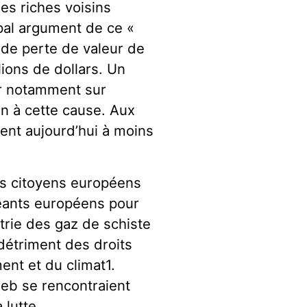
ses riches voisins
ipal argument de ce «
e de perte de valeur de
lions de dollars. Un
ur notamment sur
en à cette cause. Aux
vent aujourd’hui à moins
ifs citoyens européens
geants européens pour
strie des gaz de schiste
 détriment des droits
ent et du climat1.
eb se rencontraient
 lutte.