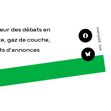
JE M'IMPLIQUE
oeur des débats en
PARTAGER SUR
te, gaz de couche,
ets d'annonces
tact