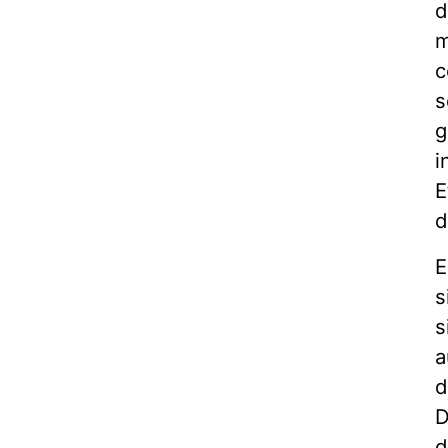
d
m
c
s
g
i
E
d
E
s
s
a
d
D
d