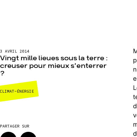
M
3 AVRIL 2014
Vingt mille lieues sous la terre :
p
creuser pour mieux s’enterrer
n
?
e
L
CLIMAT-ÉNERGIE
t
d
v
m
PARTAGER SUR
d