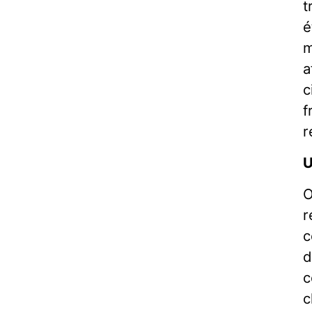
t
é
m
a
c
f
r
U
O
r
c
d
c
c