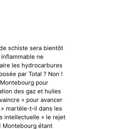
 de schiste sera bientôt
n inflammable ne
raire les hydrocarbures
posée par Total ? Non !
d Montebourg pour
tation des gaz et huiles
nvaincre » pour avancer
» martèle-t-il dans les
 intellectuelle » le rejet
d Montebourg étant