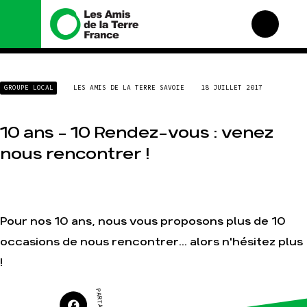
Nous connaître
Nos campagnes
GROUPE LOCAL
LES AMIS DE LA TERRE SAVOIE
18 JUILLET 2017
Histoire
Total, rendez-vous au
tribunal
Manifeste
Gaz « naturel », le grand
10 ans – 10 Rendez-vous : venez
enfumage
Missions et méthodes
nous rencontrer !
Mode : une tendance
Valeurs
destructrice
Équipes et
Gaz au Mozambique, la
fonctionnement
violence TOTAL(e)
Le réseau dans le monde
Nos autres campagnes
Pour nos 10 ans, nous vous proposons plus de 10
Nos alliés
occasions de nous rencontrer... alors n'hésitez plus
Je soutiens les Amis de la
Terre
!
Agir
Nos thématiques