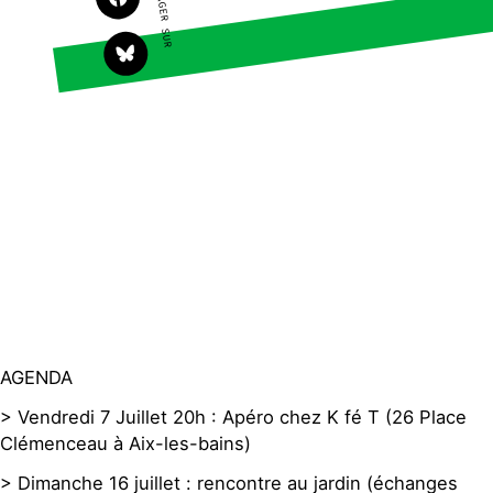
PARTAGER SUR
Faire un don
Climat – Énergie
S'engager sur le terrain
Surproduction
Agir au quotidien
Agriculture
Soutenir les campagnes
Finance
Transmettre tout ou
Multinationales
partie de son patrimoine
Forêts
Télécharger
gratuitement les guides
éco-citoyens
Actualités
Groupes locaux
Espace presse
Publications
AGENDA
Contact
> Vendredi 7 Juillet 20h : Apéro chez K fé T (26 Place
Clémenceau à Aix-les-bains)
> Dimanche 16 juillet : rencontre au jardin (échanges