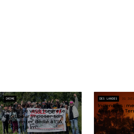
DRÔME
04 AOÛT
DES LANDES
31 JUI
Data Center Rovaltain :
Incendies : m
Sesterce veut tordre le
Amis de la Te
droit pour imposer son
datacenter dédié à l’IA, un
« Projet à Im...