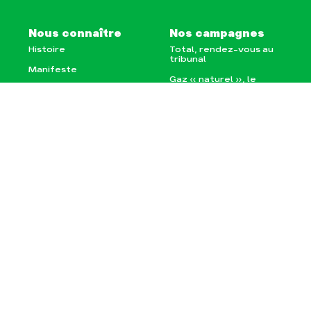
Nous connaître
Nos campagnes
Histoire
Total, rendez-vous au
tribunal
Manifeste
Gaz « naturel », le
grand enfumage
Missions et méthodes
Mode : une tendance
Valeurs
destructrice
Équipes et
Gaz au Mozambique, la
fonctionnement
violence TOTAL(e)
Le réseau dans le
Nos autres campagnes
monde
Nos alliés
Je soutiens les Amis de
la Terre
Agir
Nos thématiques
Faire un don
Climat – Énergie
S'engager sur le terrain
Surproduction