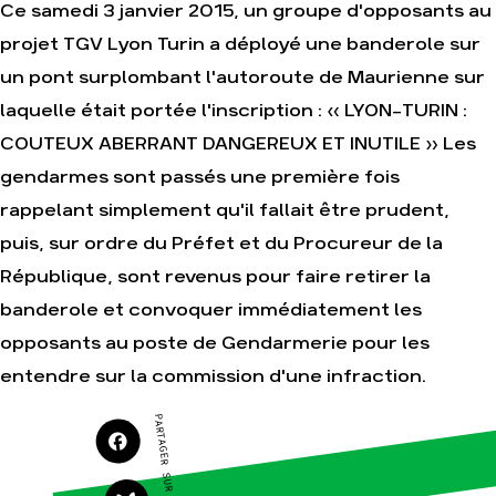
Ce samedi 3 janvier 2015, un groupe d'opposants au
Agir
Nos thématiques
projet TGV Lyon Turin a déployé une banderole sur
Faire un don
Climat – Énergie
un pont surplombant l'autoroute de Maurienne sur
S'engager sur le terrain
Surproduction
laquelle était portée l'inscription : « LYON-TURIN :
Agir au quotidien
Agriculture
COUTEUX ABERRANT DANGEREUX ET INUTILE » Les
Soutenir les
Finance
campagnes
gendarmes sont passés une première fois
Multinationales
Transmettre tout ou
rappelant simplement qu'il fallait être prudent,
partie de son
Forêts
patrimoine
puis, sur ordre du Préfet et du Procureur de la
Télécharger
République, sont revenus pour faire retirer la
gratuitement les
guides éco-citoyens
banderole et convoquer immédiatement les
opposants au poste de Gendarmerie pour les
Actualités
entendre sur la commission d'une infraction.
Groupes locaux
Espace presse
PARTAGER SUR
Publications
Contact