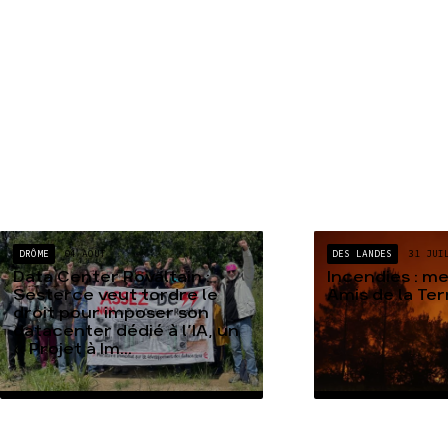
DRÔME
04 AOÛT
DES LANDES
31 JUI
Data Center Rovaltain :
Incendies : m
Sesterce veut tordre le
Amis de la Te
droit pour imposer son
datacenter dédié à l’IA, un
« Projet à Im...