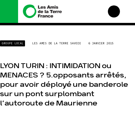
Nous connaître
Nos campagnes
GROUPE LOCAL
LES AMIS DE LA TERRE SAVOIE
6 JANVIER 2015
Histoire
Total, rendez-vous au
tribunal
Manifeste
Gaz « naturel », le
LYON TURIN : INTIMIDATION ou
grand enfumage
Missions et méthodes
Mode : une tendance
MENACES ? 5.opposants arrêtés,
Valeurs
destructrice
Équipes et
pour avoir déployé une banderole
Gaz au Mozambique, la
fonctionnement
violence TOTAL(e)
sur un pont surplombant
Le réseau dans le
Nos autres campagnes
monde
l’autoroute de Maurienne
Nos alliés
Je soutiens les Amis de
la Terre