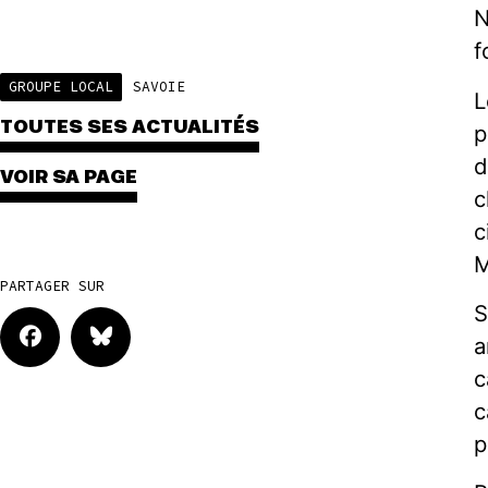
N
f
GROUPE LOCAL
SAVOIE
L
TOUTES SES ACTUALITÉS
p
d
VOIR SA PAGE
c
c
M
PARTAGER SUR
S
a
c
c
p