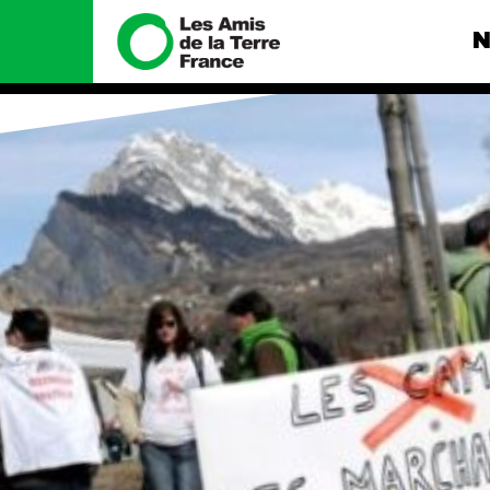
N
Nous connaître
Nos camp
Histoire
Total, rendez-
tribunal
Manifeste
Gaz « naturel »
enfumage
Missions et méthodes
Mode : une te
Valeurs
destructrice
Équipes et
Gaz au Mozambi
fonctionnement
violence TOTAL
Le réseau dans le monde
Nos autres ca
Nos alliés
Je soutiens les Amis de la
Terre