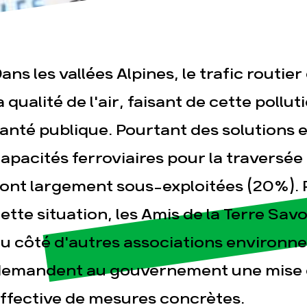
ans les vallées Alpines, le trafic routi
a qualité de l'air, faisant de cette poll
anté publique. Pourtant des solutions ex
esse
Publications
Con
apacités ferroviaires pour la traversée
ont largement sous-exploitées (20%). 
ette situation, les Amis de la Terre Sav
u côté d'autres associations environn
emandent au gouvernement une mise e
ffective de mesures concrètes.