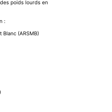
r des poids lourds en
n :
nt Blanc (ARSMB)
)