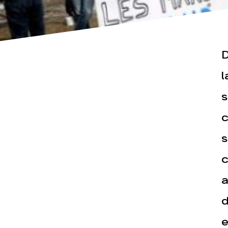
D
l
s
Actualités
Espace pr
c
s
c
a
d
e