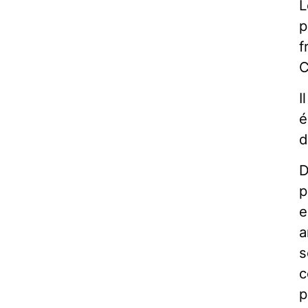
L
p
f
C
I
é
d
D
p
e
a
s
c
p