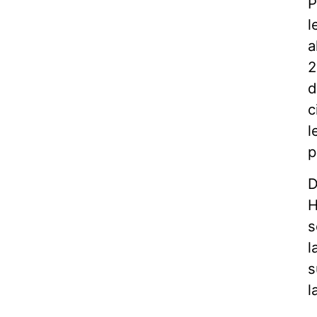
P
l
a
2
d
c
l
p
D
H
s
l
s
l