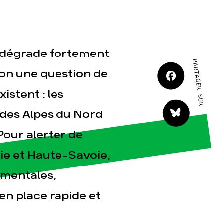
JE M'IMPLIQUE
er dégrade fortement
PARTAGER SUR
ution une question de
istent : les
tact
 des Alpes du Nord
Pour alerter de
oie et Haute-Savoie,
ementales,
n place rapide et