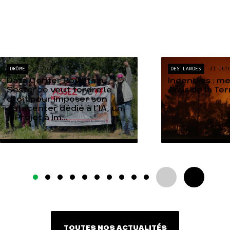
DRÔME
04 AOÛT
DES LANDES
31 JUI
Data Center Rovaltain :
Incendies : m
Sesterce veut tordre le
Amis de la Te
droit pour imposer son
datacenter dédié à l’IA, un
« Projet à Im...
TOUTES NOS ACTUALITÉS