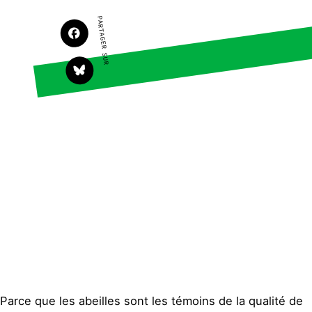
Agir
Nos thématiques
PARTAGER SUR
Faire un don
Climat – Énergie
S'engager sur le terrain
Surproduction
Agir au quotidien
Agriculture
Soutenir les campagnes
Finance
Transmettre tout ou
Multinationales
partie de son
patrimoine
Forêts
Télécharger
gratuitement les guides
éco-citoyens
Actualités
Groupes locaux
Espace presse
Publications
Contact
Parce que les abeilles sont les témoins de la qualité de