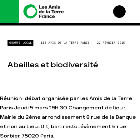
Nous connaître
Nos campagnes
GROUPE LOCAL
LES AMIS DE LA TERRE PARIS
22 FÉVRIER 2015
Histoire
Total, rendez-vous au
tribunal
Manifeste
Gaz « naturel », le
Abeilles et biodiversité
grand enfumage
Missions et méthodes
Mode : une tendance
Valeurs
destructrice
Équipes et
Gaz au Mozambique, la
fonctionnement
violence TOTAL(e)
Le réseau dans le
Réunion-débat organisée par les Amis de la Terre
Nos autres campagnes
monde
Paris Jeudi 5 mars 19H 30 Changement de lieu :
Nos alliés
Mairie du 2ème arrondissement 8 rue de la Banque
Je soutiens les Amis de
la Terre
et non au Lieu-Dit, bar-resto-évènement 6 rue
Sorbier 75020 Paris.