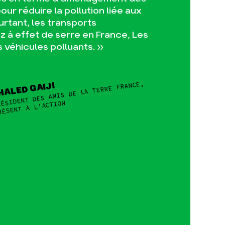
r réduire la pollution liée aux
urtant, les transports
 à effet de serre en France, Les
s véhicules polluants. »
ÉSIDENT DES AMIS DE LA TERRE FRANCE,
HALED GAIJI
RÉSENT À L’ACTION