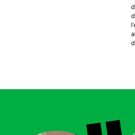
d
d
l
a
d