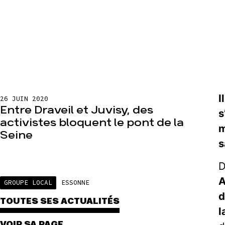
I
26 JUIN 2020
Entre Draveil et Juvisy, des
s
activistes bloquent le pont de la
m
Seine
s
D
A
GROUPE LOCAL
ESSONNE
d
TOUTES SES ACTUALITÉS
l
VOIR SA PAGE