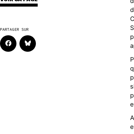
d
d
C
S
PARTAGER SUR
p
a
P
q
p
s
p
e
A
e