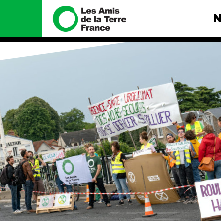
N
Nous connaître
Nos camp
Histoire
Total, rendez-
tribunal
Manifeste
Gaz « naturel »
enfumage
Missions et méthodes
Mode : une te
Valeurs
destructrice
Équipes et
Gaz au Mozambi
fonctionnement
violence TOTAL
Le réseau dans le monde
Nos autres ca
Nos alliés
Je soutiens les Amis de la
Terre