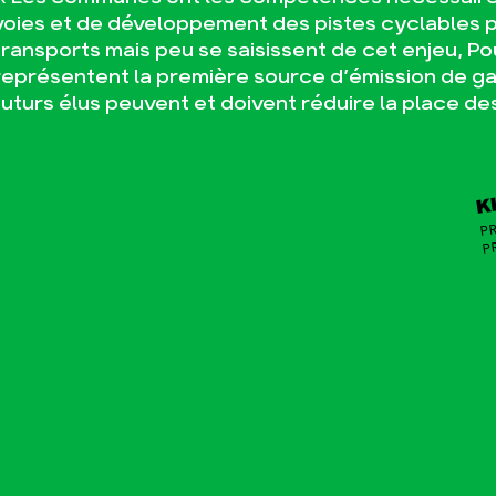
voies et de développement des pistes cyclables pou
transports mais peu se saisissent de cet enjeu, Po
représentent la première source d’émission de gaz
futurs élus peuvent et doivent réduire la place de
PR
K
P