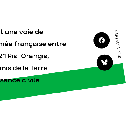
JE M'IMPLIQUE
t une voie de
PARTAGER SUR
rmée française entre
21 Ris-Orangis,
tact
mis de la Terre
ance civile.