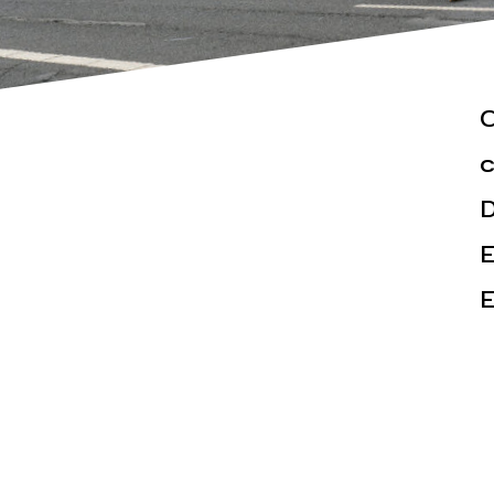
C
c
D
Actualités
Espace pr
E
E