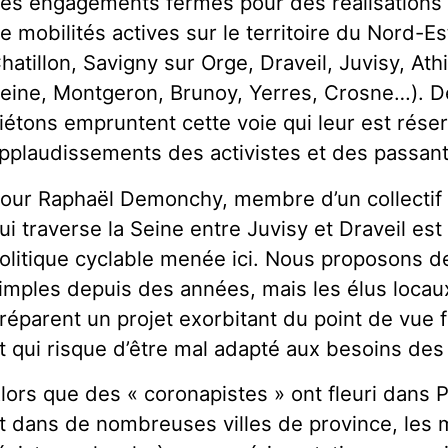
es engagements fermes pour des réalisations
e mobilités actives sur le territoire du Nord-Es
hatillon, Savigny sur Orge, Draveil, Juvisy, At
eine, Montgeron, Brunoy, Yerres, Crosne…). De
iétons empruntent cette voie qui leur est rése
pplaudissements des activistes et des passant
our Raphaël Demonchy, membre d’un collectif ci
ui traverse la Seine entre Juvisy et Draveil es
olitique cyclable menée ici. Nous proposons
imples depuis des années, mais les élus locau
réparent un projet exorbitant du point de vue f
t qui risque d’être mal adapté aux besoins des c
lors que des « coronapistes » ont fleuri dans P
t dans de nombreuses villes de province, les m