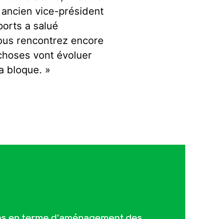
t ancien vice-président
ports a salué
 vous rencontrez encore
choses vont évoluer
a bloque. »
es en terme d’aménagement des