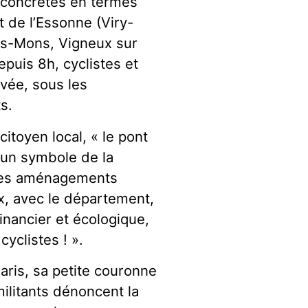
 concrètes en termes
t de l’Essonne (Viry-
his-Mons, Vigneux sur
puis 8h, cyclistes et
rvée, sous les
s.
toyen local, « le pont
t un symbole de la
 des aménagements
x, avec le département,
inancier et écologique,
yclistes ! ».
aris, sa petite couronne
ilitants dénoncent la