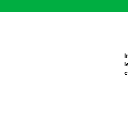
I
l
c