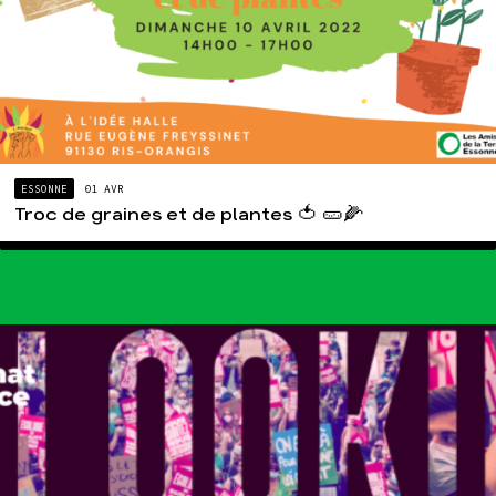
ESSONNE
01 AVR
Troc de graines et de plantes 🍅 🥒🌽