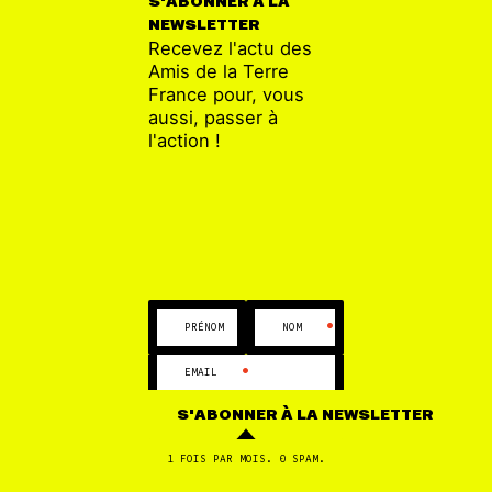
S'ABONNER À LA
ESSONNE
16 JUIL
NEWSLETTER
Les activistes prêts et déterminés suite au
Recevez l'actu des
Camp Climat Essonne 2021
Amis de la Terre
France pour, vous
aussi, passer à
l'action !
•
•
PRÉNOM
NOM
•
EMAIL
S'ABONNER
À LA NEWSLETTER
1 FOIS PAR MOIS. 0 SPAM.
ESSONNE
22 JUIN