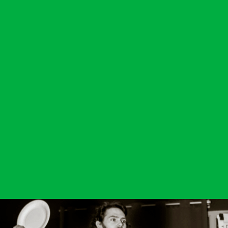
Agir
Nos
thématiques
Faire un don
Climat – Énergie
S'engager sur le
terrain
Surproduction
Agir au quotidien
Agriculture
Soutenir les
Finance
campagnes
Multinationales
Transmettre tout
ou partie de son
Forêts
patrimoine
Télécharger
gratuitement les
guides éco-
citoyens
Actualités