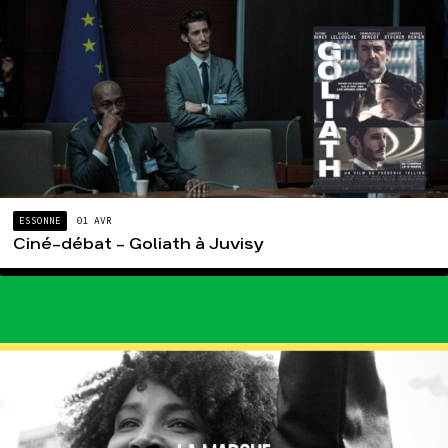
ESSONNE
01 AVR
Ciné-débat – Goliath à Juvisy