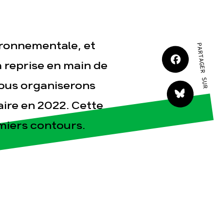
tact
vironnementale, et
PARTAGER SUR
a reprise en main de
Nous organiserons
aire en 2022. Cette
miers contours.