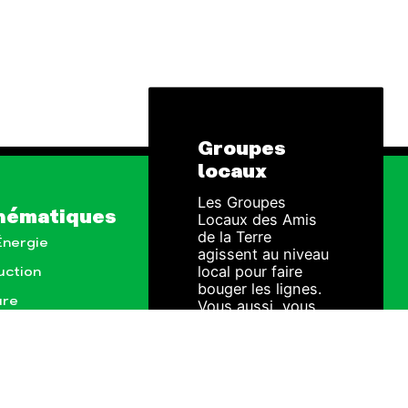
Groupes
locaux
Les Groupes
hématiques
Locaux des Amis
de la Terre
 Énergie
agissent au niveau
local pour faire
uction
bouger les lignes.
ure
Vous aussi, vous
avez envie de
passer à l'action ?
ionales
JE M'IMPLIQUE