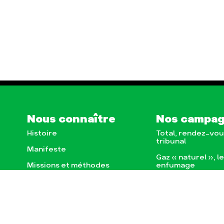
Nous connaître
Nos campa
Histoire
Total, rendez-vou
tribunal
Manifeste
Gaz « naturel », l
enfumage
Missions et méthodes
Mode : une tenda
Valeurs
destructrice
Équipes et
Gaz au Mozambiqu
fonctionnement
violence TOTAL(e
Le réseau dans le monde