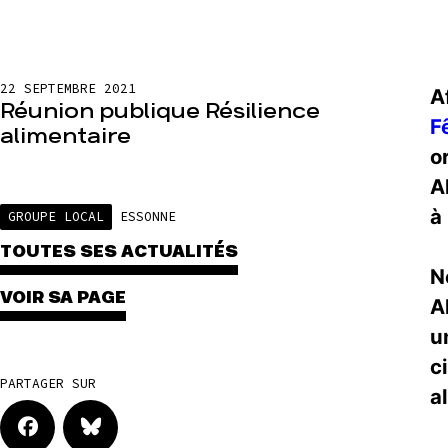
22 SEPTEMBRE 2021
A
Réunion publique Résilience
F
alimentaire
o
A
à
GROUPE LOCAL
ESSONNE
TOUTES SES ACTUALITÉS
N
VOIR SA PAGE
A
u
c
PARTAGER SUR
a