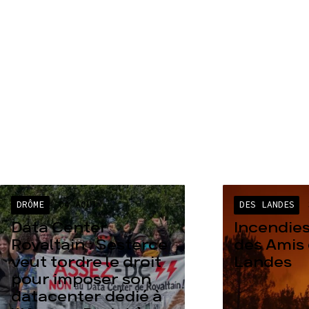
DRÔME
04 AOÛT
DES LANDES
Data Center
Incendies
Rovaltain : Sesterce
des Amis 
veut tordre le droit
Landes
pour imposer son
datacenter dédié à