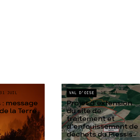
31 JUIL
VAL D'OISE
15 JUIL
 : message
Projet d’extension
de la Terre
du site de
traitement et
d’enfouissement de
déchets du Plessis-