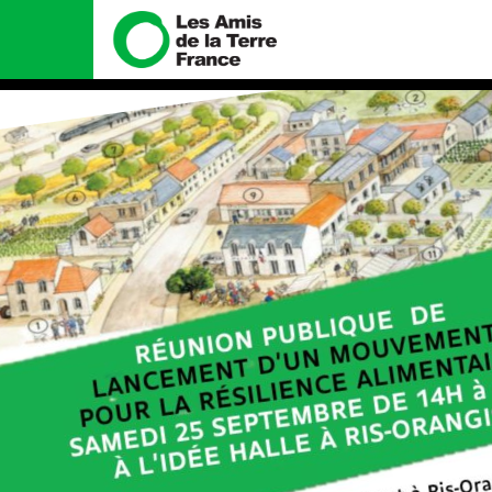
Nous connaître
Nos campa
Histoire
Total, rendez-vo
tribunal
Manifeste
Gaz « naturel », 
enfumage
Missions et méthodes
Mode : une tend
Valeurs
destructrice
Équipes et fonctionnement
Gaz au Mozambiq
violence TOTAL(e
Le réseau dans le monde
Nos autres camp
Nos alliés
Je soutiens les Amis de la
Terre