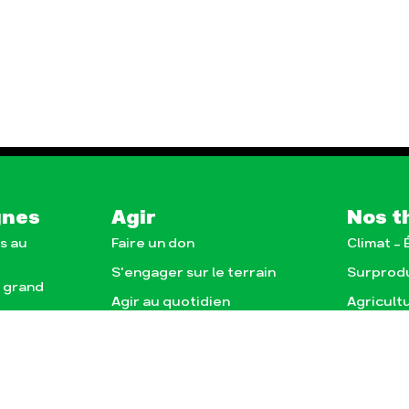
gnes
Agir
Nos t
s au
Faire un don
Climat –
S'engager sur le terrain
Surprod
e grand
Agir au quotidien
Agricult
nce
Soutenir les campagnes
Finance
Transmettre tout ou
Multinat
e, la
partie de son patrimoine
)
Forêts
Télécharger gratuitement