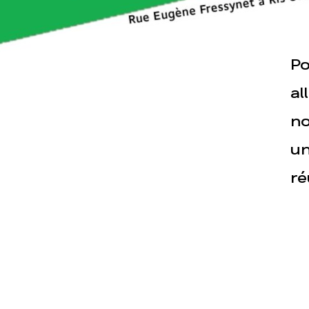
Actualités
Espace pre
Po
al
no
un
ré