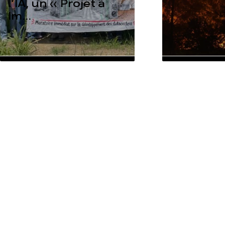
l’IA, un « Projet à
Im...