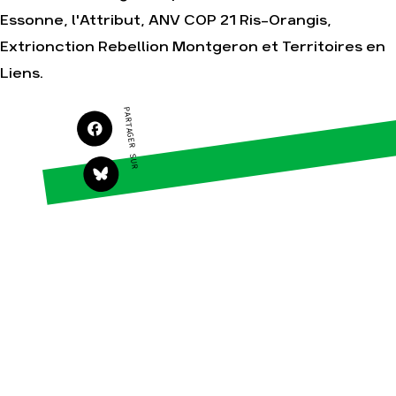
Faire un don
Climat – Énergie
Essonne, l'Attribut, ANV COP 21 Ris-Orangis,
S'engager sur le terrain
Surproduction
Extrionction Rebellion Montgeron et Territoires en
Agir au quotidien
Agriculture
Liens.
Soutenir les campagnes
Finance
Transmettre tout ou
Multinationales
PARTAGER SUR
partie de son patrimoine
Forêts
Télécharger
gratuitement les guides
éco-citoyens
Actualités
Groupes locaux
Espace presse
Publications
Contact