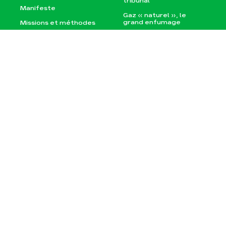
tribunal
Manifeste
Gaz « naturel », le
grand enfumage
Missions et méthodes
Mode : une tendance
Valeurs
destructrice
Équipes et
Gaz au Mozambique, la
fonctionnement
violence TOTAL(e)
Le réseau dans le
Nos autres campagnes
monde
Nos alliés
Je soutiens les Amis de
la Terre
Agir
Nos thématiques
Faire un don
Climat – Énergie
S'engager sur le terrain
Surproduction
Agir au quotidien
Agriculture
Soutenir les campagnes
Finance
Transmettre tout ou
Multinationales
partie de son