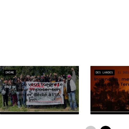
DRÔME
04 AOÛT
DES LANDES
31 JUI
Data Center Rovaltain :
Incendies : m
Sesterce veut tordre le
Amis de la Te
droit pour imposer son
datacenter dédié à l’IA, un
« Projet à Im...