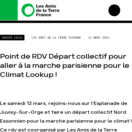
Nous connaître
Nos campagnes
GROUPE LOCAL
LES AMIS DE LA TERRE ESSONNE
11 MARS 2022
Histoire
Total, rendez-vous au
tribunal
Manifeste
Gaz « naturel », le grand
Point de RDV Départ collectif pour
enfumage
Missions et méthodes
aller à la marche parisienne pour le
Mode : une tendance
Valeurs
destructrice
Climat Lookup !
Équipes et
Gaz au Mozambique, la
fonctionnement
violence TOTAL(e)
Le réseau dans le monde
Nos autres campagnes
Nos alliés
Le samedi 12 mars, rejoins-nous sur l'Esplanade de
Je soutiens les Amis de la
Terre
Juvisy-Sur-Orge et faire un départ collectif Nord
Essonnien pour la marche parisienne pour le climat !
Agir
Nos thématiques
Ce rdv est coorganisé par Les Amis de la Terre