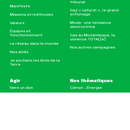
tribunal
Manifeste
Gaz « naturel », le grand
enfumage
Missions et méthodes
Mode : une tendance
Valeurs
destructrice
Équipes et
Gaz au Mozambique, la
fonctionnement
violence TOTAL(e)
Le réseau dans le monde
Nos autres campagnes
Nos alliés
Je soutiens les Amis de la
Terre
Agir
Nos thématiques
Faire un don
Climat – Énergie
S'engager sur le terrain
Surproduction
Agir au quotidien
Agriculture
Soutenir les campagnes
Finance
Transmettre tout ou
Multinationales
partie de son patrimoine
Forêts