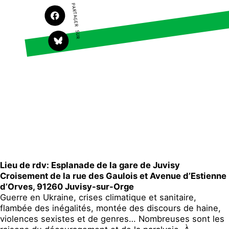
PARTAGER SUR
S'engager sur le terrain
Surproduction
Agir au quotidien
Agriculture
Soutenir les campagnes
Finance
Transmettre tout ou
Multinationales
partie de son patrimoine
Forêts
Télécharger gratuitement
les guides éco-citoyens
Actualités
Groupes locaux
Espace presse
Publications
Contact
Lieu de rdv: Esplanade de la gare de Juvisy
Croisement de la rue des Gaulois et Avenue d’Estienne
d’Orves, 91260 Juvisy-sur-Orge
Guerre en Ukraine, crises climatique et sanitaire,
flambée des inégalités, montée des discours de haine,
violences sexistes et de genres… Nombreuses sont les