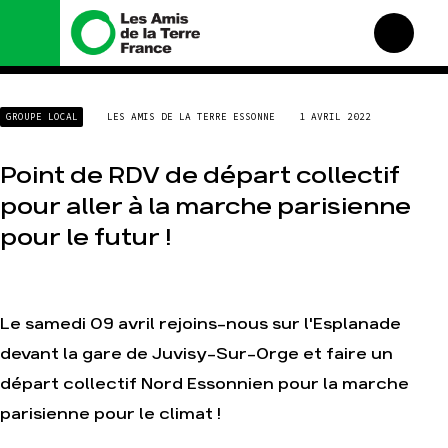
Nous connaître
Nos campagnes
GROUPE LOCAL
LES AMIS DE LA TERRE ESSONNE
1 AVRIL 2022
Histoire
Total, rendez-vous au
tribunal
Manifeste
Point de RDV de départ collectif
Gaz « naturel », le grand
enfumage
Missions et méthodes
pour aller à la marche parisienne
Mode : une tendance
Valeurs
destructrice
pour le futur !
Équipes et
Gaz au Mozambique, la
fonctionnement
violence TOTAL(e)
Le réseau dans le monde
Nos autres campagnes
Nos alliés
Le samedi 09 avril rejoins-nous sur l'Esplanade
Je soutiens les Amis de la
devant la gare de Juvisy-Sur-Orge et faire un
Terre
départ collectif Nord Essonnien pour la marche
parisienne pour le climat !
Agir
Nos thématiques
Faire un don
Climat – Énergie