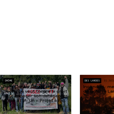
DRÔME
04 AOÛT
DES LANDES
31 JUI
Data Center Rovaltain :
Incendies : m
Sesterce veut tordre le droit
de la Terre L
pour imposer son datacenter
dédié à l’IA, un « Projet à Im...