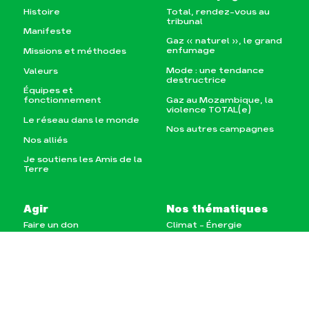
Histoire
Total, rendez-vous au
tribunal
Manifeste
Gaz « naturel », le grand
enfumage
Missions et méthodes
Mode : une tendance
Valeurs
destructrice
Équipes et
Gaz au Mozambique, la
fonctionnement
violence TOTAL(e)
Le réseau dans le monde
Nos autres campagnes
Nos alliés
Je soutiens les Amis de la
Terre
Agir
Nos thématiques
Faire un don
Climat – Énergie
S'engager sur le terrain
Surproduction
Agir au quotidien
Agriculture
Soutenir les campagnes
Finance
Transmettre tout ou
Multinationales