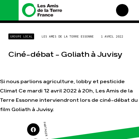
Nous connaître
Nos campagnes
GROUPE LOCAL
LES AMIS DE LA TERRE ESSONNE
1 AVRIL 2022
Histoire
Total, rendez-vous au
tribunal
Manifeste
Ciné-débat – Goliath à Juvisy
Gaz « naturel », le grand
enfumage
Missions et méthodes
Mode : une tendance
Valeurs
destructrice
Équipes et
Gaz au Mozambique, la
fonctionnement
Si nous parlions agriculture, lobby et pesticide
violence TOTAL(e)
Le réseau dans le monde
Climat Ce mardi 12 avril 2022 à 20h, Les Amis de la
Nos autres campagnes
Nos alliés
Terre Essonne interviendront lors de ciné-débat du
Je soutiens les Amis de la
film Goliath à Juvisy.
Terre
PARTAGER SUR
Agir
Nos thématiques
Faire un don
Climat – Énergie