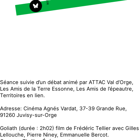
S'engager sur le terrain
Surproduction
Agir au quotidien
Agriculture
Soutenir les campagnes
Finance
Transmettre tout ou
Multinationales
partie de son patrimoine
Forêts
Télécharger gratuitement
les guides éco-citoyens
Actualités
Groupes locaux
Espace presse
Séance suivie d’un débat animé par ATTAC Val d’Orge,
Publications
Les Amis de la Terre Essonne, Les Amis de l’épeautre,
Territoires en lien.
Contact
Adresse: Cinéma Agnés Vardat, 37-39 Grande Rue,
91260 Juvisy-sur-Orge
Goliath
(d
urée : 2h02)
film d
e Frédéric Tellier
a
vec Gilles
Lellouche, Pierre Niney, Emmanuelle Bercot.