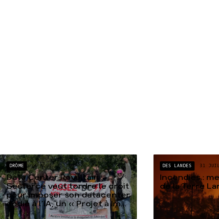
DRÔME
04 AOÛT
DES LANDES
31 JUI
Data Center Rovaltain :
Incendies : m
Sesterce veut tordre le droit
de la Terre L
pour imposer son datacenter
dédié à l’IA, un « Projet à Im...