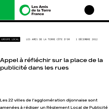
Nous connaître
Nos campagnes
GROUPE LOCAL
LES AMIS DE LA TERRE CÔTE D'OR
1 DÉCEMBRE 2012
Histoire
Total, rendez-vous
au tribunal
Manifeste
Gaz « naturel », le
grand enfumage
Missions et
Appel à réfléchir sur la place de la
méthodes
Mode : une tendance
publicité dans les rues
destructrice
Valeurs
Gaz au Mozambique,
Équipes et
la violence TOTAL(e)
fonctionnement
Nos autres
Le réseau dans le
campagnes
monde
Nos alliés
Les 22 villes de l'agglomération dijonnaise sont
Je soutiens les Amis
de la Terre
amenées à rédiger un Règlement Local de Publicité