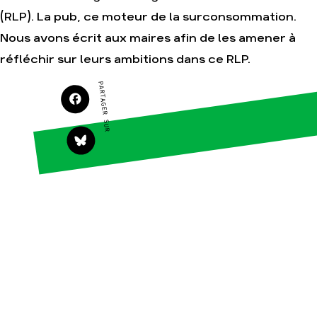
(RLP). La pub, ce moteur de la surconsommation.
Nous avons écrit aux maires afin de les amener à
Agir
Nos
réfléchir sur leurs ambitions dans ce RLP.
thématiques
Faire un don
Climat – Énergie
PARTAGER SUR
S'engager sur le
terrain
Surproduction
Agir au quotidien
Agriculture
Soutenir les
Finance
campagnes
Multinationales
Transmettre tout ou
partie de son
Forêts
patrimoine
Télécharger
gratuitement les
guides éco-citoyens
Actualités
Groupes
locaux
Espace presse