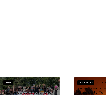
DRÔME
04 AOÛT
DES LANDES
31 JUI
Data Center Rovaltain :
Incendies : m
Sesterce veut tordre le
Amis de la Te
droit pour imposer son
datacenter dédié à l’IA,
un « Projet à Im...