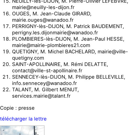
NEUILLY-lès-DIJON, M. Pierre-Olivier LEFEBVRE,
mairie@neuilly-les-dijon.fr
OUGES, M. Jean-Claude GIRARD,
mairie.ouges@wanadoo.fr
PERRIGNY-lès-DIJON, M. Patrick BAUDEMENT,
perrigny.les.dijonmairie@wanadoo.fr
PLOMBIERES-lès-DIJON, M. Jean-Paul HESSE,
mairie@mairie-plombieres21.com
QUETIGNY, M. Michel BACHELARD, mairie@ville-
quetigny.com
SAINT-APOLLINAIRE, M. Rémi DELATTE,
contact@ville-st-apollinaire.fr
SENNECEY-lès-DIJON, M. Philippe BELLEVILLE,
info.sennecey@wanadoo.fr
TALANT, M. Gilbert MENUT,
services.mairie@talant.fr
Copie : presse
télécharger la lettre