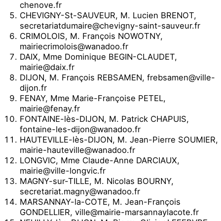
chenove.fr
CHEVIGNY-St-SAUVEUR, M. Lucien BRENOT,
secretariatdumaire@chevigny-saint-sauveur.fr
CRIMOLOIS, M. François NOWOTNY,
mairiecrimolois@wanadoo.fr
DAIX, Mme Dominique BEGIN-CLAUDET,
mairie@daix.fr
DIJON, M. François REBSAMEN, frebsamen@ville-
dijon.fr
FENAY, Mme Marie-Françoise PETEL,
mairie@fenay.fr
FONTAINE-lès-DIJON, M. Patrick CHAPUIS,
fontaine-les-dijon@wanadoo.fr
HAUTEVILLE-lès-DIJON, M. Jean-Pierre SOUMIER,
mairie-hauteville@wanadoo.fr
LONGVIC, Mme Claude-Anne DARCIAUX,
mairie@ville-longvic.fr
MAGNY-sur-TILLE, M. Nicolas BOURNY,
secretariat.magny@wanadoo.fr
MARSANNAY-la-COTE, M. Jean-François
GONDELLIER, ville@mairie-marsannaylacote.fr