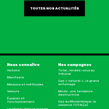
TOUTES NOS ACTUALITÉS
Nous connaître
Nos campagnes
Histoire
Total, rendez-vous au
tribunal
Manifeste
Gaz « naturel », le grand
enfumage
Missions et méthodes
Mode : une tendance
Valeurs
destructrice
Équipes et
Gaz au Mozambique, la
fonctionnement
violence TOTAL(e)
Le réseau dans le monde