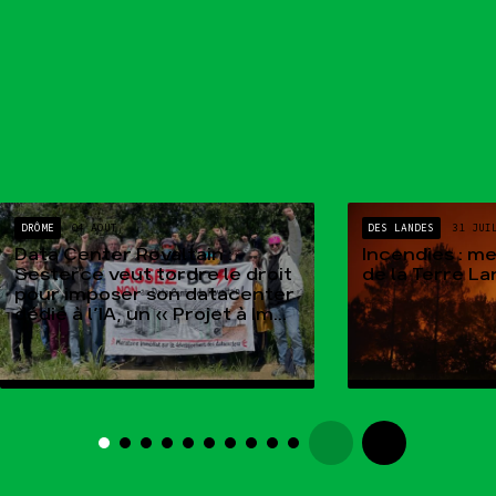
DRÔME
04 AOÛT
DES LANDES
31 JUI
Data Center Rovaltain :
Incendies : m
Sesterce veut tordre le droit
de la Terre L
pour imposer son datacenter
dédié à l’IA, un « Projet à Im...