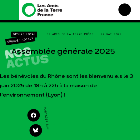
Nous connaître
Nos campagnes
GROUPE LOCAL
LES AMIS DE LA TERRE RHÔNE
22 MAI 2025
Histoire
Total, rendez-vous au
GROUPES LOCAUX
tribunal
NOS
Manifeste
Assemblée générale 2025
Gaz « naturel », le grand
ACTUS
enfumage
Missions et méthodes
Mode : une tendance
Valeurs
destructrice
Équipes et
Les bénévoles du Rhône sont les bienvenu.e.s le 3
Gaz au Mozambique, la
fonctionnement
violence TOTAL(e)
juin 2025 de 18h à 22h à la maison de
Le réseau dans le monde
Nos autres campagnes
l'environnement (Lyon) !
Nos alliés
Je soutiens les Amis de la
PARTAGER SUR
Terre
Agir
Nos thématiques
Faire un don
Climat – Énergie