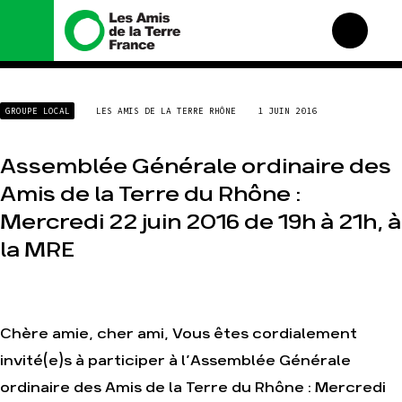
Nous connaître
Nos campagnes
GROUPE LOCAL
LES AMIS DE LA TERRE RHÔNE
1 JUIN 2016
Histoire
Total, rendez-vous au
tribunal
Manifeste
Assemblée Générale ordinaire des
Gaz « naturel », le grand
enfumage
Missions et méthodes
Amis de la Terre du Rhône :
Mode : une tendance
Valeurs
destructrice
Mercredi 22 juin 2016 de 19h à 21h, à
Équipes et
Gaz au Mozambique, la
fonctionnement
la MRE
violence TOTAL(e)
Le réseau dans le monde
Nos autres campagnes
Nos alliés
Je soutiens les Amis de la
Terre
Chère amie, cher ami, Vous êtes cordialement
invité(e)s à participer à l’Assemblée Générale
Agir
Nos thématiques
ordinaire des Amis de la Terre du Rhône : Mercredi