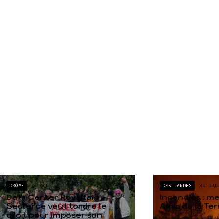
DRÔME
04 AOÛT
DES LANDES
31 JUI
Data Center Rovaltain :
Incendies : m
Sesterce veut tordre le
Amis de la Te
droit pour imposer son