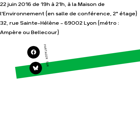
Faire un don
Climat – Énergie
22 juin 2016 de 19h à 21h, à la Maison de
S'engager sur le terrain
Surproduction
l'Environnement (en salle de conférence, 2° étage)
Agir au quotidien
Agriculture
32, rue Sainte-Hélène - 69002 Lyon (métro :
Soutenir les campagnes
Finance
Ampère ou Bellecour)
Transmettre tout ou
Multinationales
partie de son patrimoine
Forêts
PARTAGER SUR
Télécharger
gratuitement les guides
éco-citoyens
Actualités
Groupes locaux
Espace presse
Publications
Contact