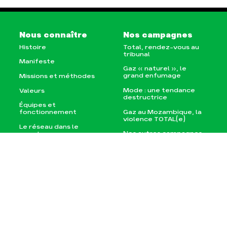
Nous connaître
Nos campagnes
Histoire
Total, rendez-vous au
tribunal
Manifeste
Gaz « naturel », le
grand enfumage
Missions et méthodes
Mode : une tendance
Valeurs
destructrice
Équipes et
Gaz au Mozambique, la
fonctionnement
violence TOTAL(e)
Le réseau dans le
Nos autres campagnes
monde
Nos alliés
Je soutiens les Amis de
la Terre
Agir
Nos thématiques
Faire un don
Climat – Énergie