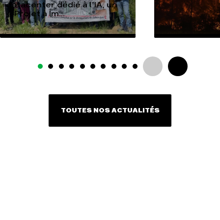
datacenter dédié à l’IA, un
« Projet à Im...
TOUTES NOS ACTUALITÉS