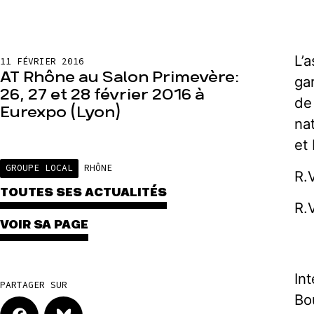
L’
11 FÉVRIER 2016
AT Rhône au Salon Primevère:
ga
26, 27 et 28 février 2016 à
de
Eurexpo (Lyon)
na
et
GROUPE LOCAL
RHÔNE
R.
TOUTES SES ACTUALITÉS
R.
VOIR SA PAGE
In
PARTAGER SUR
Bo