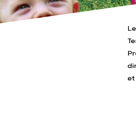
Actualités
Espace pre
Le
Te
Pr
di
et