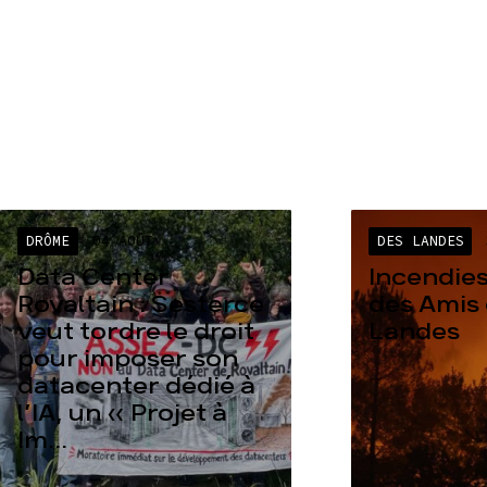
DRÔME
04 AOÛT
DES LANDES
Data Center
Incendies
Rovaltain : Sesterce
des Amis 
veut tordre le droit
Landes
pour imposer son
datacenter dédié à
l’IA, un « Projet à
Im...