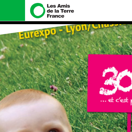
Nous connaître
Nos campa
Histoire
Total, rendez-vo
tribunal
Manifeste
Gaz « naturel », 
enfumage
Missions et méthodes
Mode : une tend
Valeurs
destructrice
Équipes et fonctionnement
Gaz au Mozambiqu
violence TOTAL(e
Le réseau dans le monde
Nos autres camp
Nos alliés
Je soutiens les Amis de la
Terre