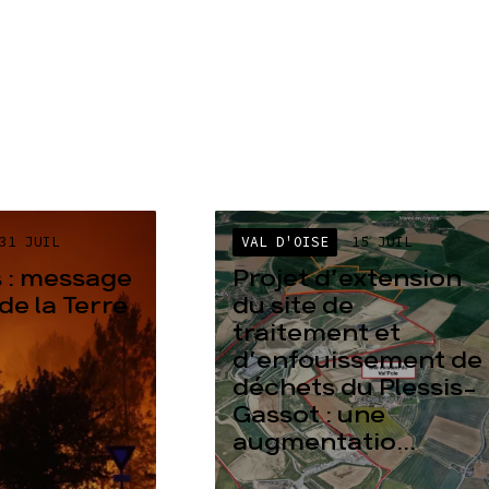
31 JUIL
VAL D'OISE
15 JUIL
 : message
Projet d’extension
de la Terre
du site de
traitement et
d’enfouissement de
déchets du Plessis-
Gassot : une
augmentatio...