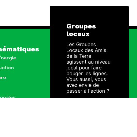
Groupes
locaux
Les Groupes
hématiques
Locaux des Amis
de la Terre
 Énergie
agissent au niveau
local pour faire
uction
bouger les lignes.
ure
Vous aussi, vous
avez envie de
passer à l'action ?
ionales
JE M'IMPLIQUE