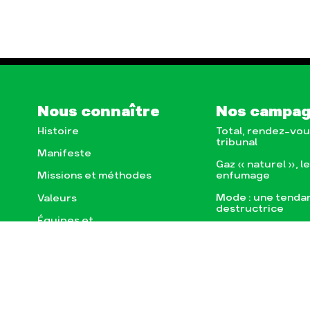
Nous connaître
Nos campa
Histoire
Total, rendez-vou
tribunal
Manifeste
Gaz « naturel », l
enfumage
Missions et méthodes
Mode : une tenda
Valeurs
destructrice
Équipes et
Gaz au Mozambiqu
fonctionnement
violence TOTAL(e
Le réseau dans le monde
Nos autres camp
Nos alliés
Je soutiens les Amis de la
Terre