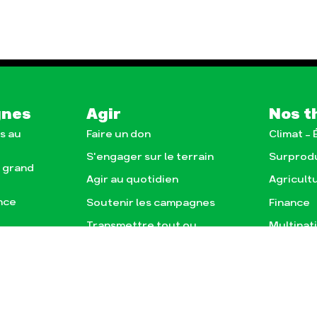
gnes
Agir
Nos t
s au
Faire un don
Climat –
S'engager sur le terrain
Surprod
e grand
Agir au quotidien
Agricult
nce
Soutenir les campagnes
Finance
Transmettre tout ou
Multinat
e, la
partie de son patrimoine
)
Forêts
Télécharger gratuitement
agnes
les guides éco-citoyens