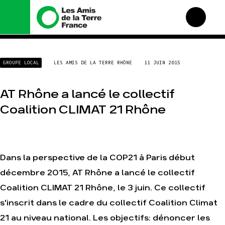
Nous connaître
Nos campagnes
GROUPE LOCAL
LES AMIS DE LA TERRE RHÔNE
11 JUIN 2015
Histoire
Total, rendez-vous au
tribunal
Manifeste
Gaz « naturel », le grand
AT Rhône a lancé le collectif
enfumage
Missions et méthodes
Coalition CLIMAT 21 Rhône
Mode : une tendance
Valeurs
destructrice
Équipes et
Gaz au Mozambique, la
fonctionnement
violence TOTAL(e)
Le réseau dans le monde
Nos autres campagnes
Dans la perspective de la COP21 à Paris début
Nos alliés
décembre 2015, AT Rhône a lancé le collectif
Je soutiens les Amis de la
Terre
Coalition CLIMAT 21 Rhône, le 3 juin. Ce collectif
s'inscrit dans le cadre du collectif Coalition Climat
Agir
Nos thématiques
21 au niveau national. Les objectifs: dénoncer les