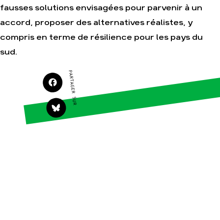
Faire un don
Climat – Énergie
fausses solutions envisagées pour parvenir à un
S'engager sur le terrain
Surproduction
accord, proposer des alternatives réalistes, y
Agir au quotidien
Agriculture
compris en terme de résilience pour les pays du
Soutenir les campagnes
Finance
sud.
Transmettre tout ou
Multinationales
partie de son patrimoine
Forêts
PARTAGER SUR
Télécharger
gratuitement les guides
éco-citoyens
Actualités
Groupes locaux
Espace presse
Publications
Contact