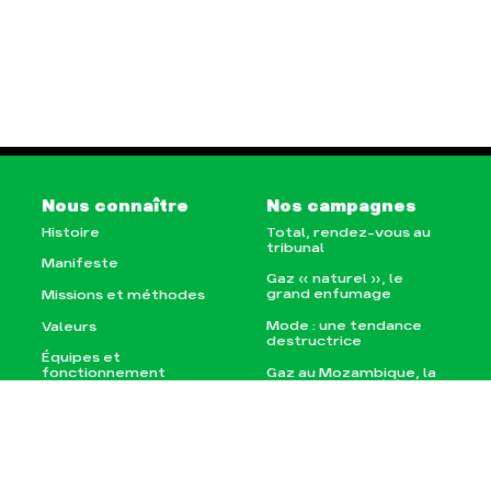
Nous connaître
Nos campagnes
Histoire
Total, rendez-vous au
tribunal
Manifeste
Gaz « naturel », le
grand enfumage
Missions et méthodes
Mode : une tendance
Valeurs
destructrice
Équipes et
Gaz au Mozambique, la
fonctionnement
violence TOTAL(e)
Le réseau dans le
Nos autres campagnes
monde
Nos alliés
Je soutiens les Amis de