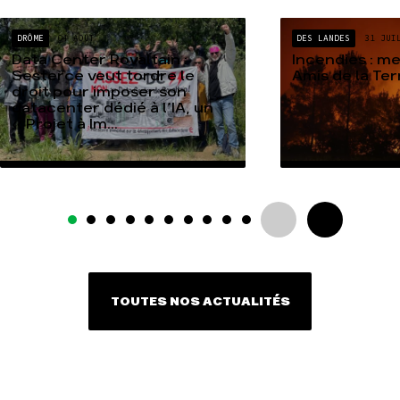
DRÔME
04 AOÛT
DES LANDES
31 JUI
Data Center Rovaltain :
Incendies : m
Sesterce veut tordre le
Amis de la Te
droit pour imposer son
datacenter dédié à l’IA, un
« Projet à Im...
TOUTES NOS ACTUALITÉS