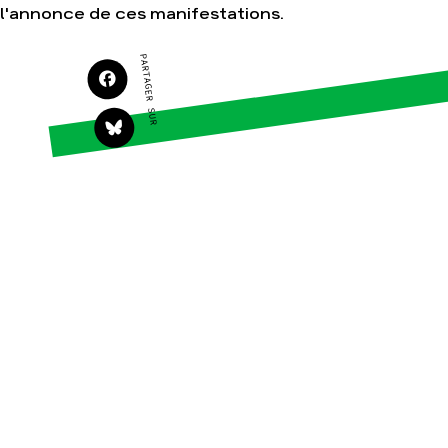
l'annonce de ces manifestations.
S'engager sur le terrain
Surproduction
Agir au quotidien
Agriculture
PARTAGER SUR
Soutenir les campagnes
Finance
Transmettre tout ou
Multinationales
partie de son patrimoine
Forêts
Télécharger gratuitement
les guides éco-citoyens
Actualités
Groupes locaux
Espace presse
Publications
Contact