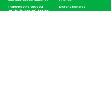
Transmettre tout ou
Multinationales
partie de son patrimoine
Forêts
Télécharger
gratuitement les guides
éco-citoyens
Actualités
Groupes locaux
Espace presse
Publications
Contact
JE M‘ABONNE À LA NEWSLETTER
RETOUR EN HAUT