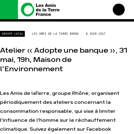
Nous connaître
Nos campagnes
GROUPE LOCAL
LES AMIS DE LA TERRE RHÔNE
8 JUIN 2017
Histoire
Total, rendez-vous au
tribunal
Manifeste
Atelier « Adopte une banque », 31
Gaz « naturel », le grand
enfumage
Missions et méthodes
mai, 19h, Maison de
Mode : une tendance
Valeurs
l’Environnement
destructrice
Équipes et
Gaz au Mozambique, la
fonctionnement
violence TOTAL(e)
Le réseau dans le monde
Nos autres campagnes
Les Amis de laTerre, groupe Rhône, organisent
Nos alliés
périodiquement des ateliers concernant la
Je soutiens les Amis de la
Terre
consommation responsable, qui vise à limiter
l'influence de l'homme sur le réchauffement
Agir
Nos thématiques
climatique. Suivez également sur Facebook
Faire un don
Climat – Énergie