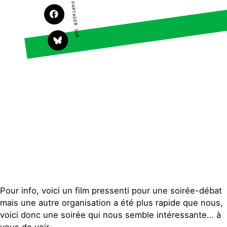
PARTAGER SUR
Faire un don
Climat – Énergie
S'engager sur le terrain
Surproduction
Agir au quotidien
Agriculture
Soutenir les campagnes
Finance
Transmettre tout ou
Multinationales
partie de son patrimoine
Forêts
Télécharger
gratuitement les guides
éco-citoyens
Actualités
Groupes locaux
Espace presse
Publications
Contact
Pour info, voici un film pressenti pour une soirée-débat
mais une autre organisation a été plus rapide que nous,
voici donc une soirée qui nous semble intéressante… à
vous de voir…