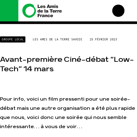
Nous connaître
Nos campagnes
GROUPE LOCAL
LES AMIS DE LA TERRE SAVOIE
25 FÉVRIER 2023
Histoire
Total, rendez-vous au
tribunal
Manifeste
Gaz « naturel », le grand
Avant-première Ciné-débat “Low-
enfumage
Missions et méthodes
Tech” 14 mars
Mode : une tendance
Valeurs
destructrice
Équipes et
Gaz au Mozambique, la
fonctionnement
violence TOTAL(e)
Le réseau dans le monde
Nos autres campagnes
Pour info, voici un film pressenti pour une soirée-
Nos alliés
débat mais une autre organisation a été plus rapide
Je soutiens les Amis de la
Terre
que nous, voici donc une soirée qui nous semble
intéressante… à vous de voir…
Agir
Nos thématiques