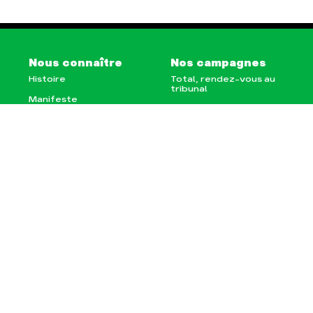
Nous connaître
Nos campagnes
Histoire
Total, rendez-vous au
tribunal
Manifeste
Gaz « naturel », le
grand enfumage
Missions et méthodes
Mode : une tendance
Valeurs
destructrice
Équipes et
Gaz au Mozambique, la
fonctionnement
violence TOTAL(e)
Le réseau dans le
Nos autres campagnes
monde
Nos alliés
Je soutiens les Amis de
la Terre
Agir
Nos thématiques
Faire un don
Climat – Énergie