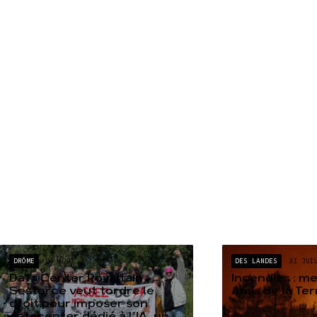
DRÔME
04 AOÛT
DES LANDES
31 JUI
Data Center Rovaltain :
Incendies : m
Sesterce veut tordre le
Amis de la Te
droit pour imposer son
datacenter dédié à l’IA, un