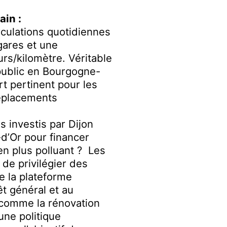
ain :
ulations quotidiennes
 gares et une
ur
s
/kilomètre. Véritable
public en Bourgogne-
t pertinent pour les
déplacements
s investis par Dijon
d’Or pour financer
n plus polluant ?
Les
 de privilégier des
 la plateforme
êt général et au
comme
la rénovation
une politique