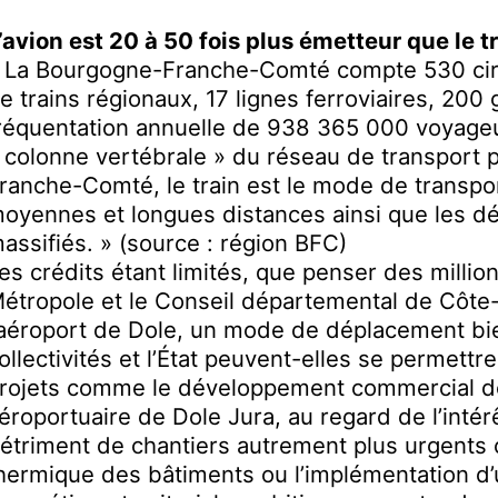
’avion est 20 à 50
fois
plus émetteur que le tr
 La Bourgogne-Franche-Comté compte 530 circ
e trains régionaux, 17 lignes ferroviaires, 200
réquentation annuelle de 938 365 000 voyage
 colonne vertébrale » du réseau de transport 
ranche-Comté, le train est le mode de transpor
oyennes et longues distances ainsi que les 
assifiés. » (source : région BFC)
es crédits étant limités, que penser des million
étropole et le Conseil
d
épartemental de Côte-
’aéroport de Dole, un mode de déplacement bie
ollectivités et l’
É
tat peuvent-elles se permettre
rojets comme le développement commercial de
éroportuaire de Dole Jura, au regard de l’intér
étriment de chantiers autrement plus urgents
hermique des bâtiments ou
l’implémentation d’