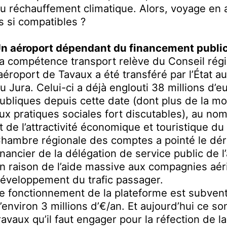
u réchauffement climatique
.
Alors, voyage en a
ls
si
compatibles ?
n aéroport dépendant du financement publi
a compétence transport relève du Conseil
r
ég
’aéroport de Tavaux a été transféré par l’État 
u Jura. Celui-ci a déjà englouti 38 millions d’e
ubliques
depuis cette date (dont plus de la mo
ux
pratiques sociales fort discutables)
, au no
t
de
l’attractivité économique et touristique du 
hambre régionale des comptes a pointé le dér
inancier de la délégation de service public de
n raison de l’aide massive aux compagnies aér
éveloppement du trafic passager
.
e fonctionnement de la plateforme est subven
’environ 3 millions d’€/an. Et aujourd’hui ce so
ravaux qu’il faut engager pour la réfection de l