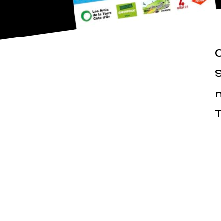
C
S
n
Actualités
Espace pr
T