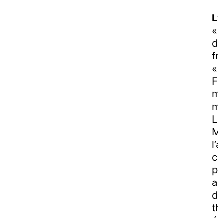
L
«
d
f
«
F
m
m
L
M
l
c
p
a
d
t