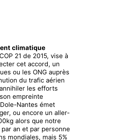
ment climatique
a COP
21 de 2015, vise à
pecter cet accord,
un
iques ou
l
es ONG auprès
ution du trafic aérien
nnihiler les efforts
e son empreinte
r Dole-Nantes émet
er, ou encore un aller-
00
k
g alors que notre
 par an et par personne
ns mondiales, mais 5%