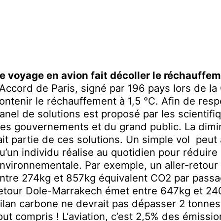
e voyage en avion fait décoller le réchauffe
’Accord de Paris, signé par 196 pays lors de l
ontenir le réchauffement à 1,5 °C. Afin de res
anel de
solutions
est
p
roposé
par
l
es scientif
es gouvernements et du grand public. La dimin
ait partie de c
es
solutions. Un simple vol peut a
u’un individu réalise au quotidien pour réduir
nvironnementale. Par exemple, un aller-retou
ntre 274kg et 857kg équivalent CO2 par passag
etour Dole-Mar
r
akech émet entre 647kg et 24
ilan carbone ne d
evrait
pas dépasser 2 tonnes
out compris !
L
‘aviation
,
c’est 2,5% des émissio