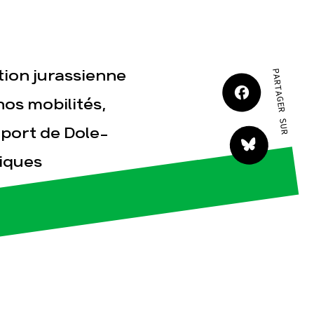
JE M'IMPLIQUE
tion jurassienne
PARTAGER SUR
os mobilités,
oport de Dole-
tact
iques