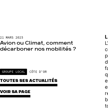
L
21 MARS 2025
Avion ou Climat, comment
L
décarboner nos mobilités ?
c
p
d
f
GROUPE LOCAL
CÔTE D'OR
q
e
TOUTES SES ACTUALITÉS
e
VOIR SA PAGE
r
b
t