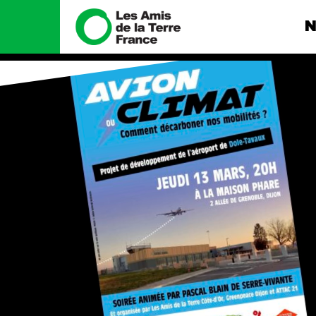
N
Nous connaître
Nos camp
Histoire
Total, rendez-
tribunal
Manifeste
Gaz « naturel »
enfumage
Missions et méthodes
Mode : une te
Valeurs
destructrice
Équipes et
Gaz au Mozambi
fonctionnement
violence TOTAL
Le réseau dans le monde
Nos autres ca
Nos alliés
Je soutiens les Amis de la
Terre