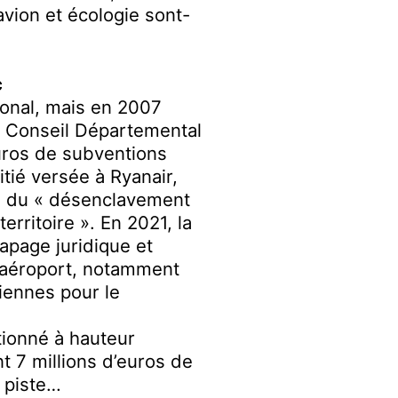
vion et écologie sont-
c
ional, mais en 2007
au Conseil Départemental
uros
de subventions
itié versée à Ryanair
,
m du « désenclavement
territoire »
.
En 2021
,
la
apage juridique et
 l’aéroport, notamment
iennes pour le
tionné à hauteur
nt
7
millions d’euros de
a piste…