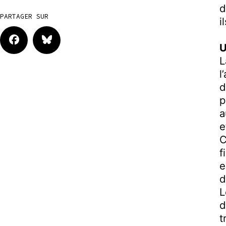
d
PARTAGER SUR
i
U
L
l
d
p
a
e
C
f
e
d
L
d
t