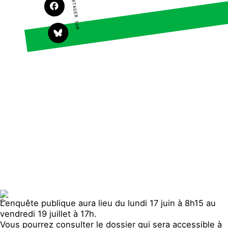
PARTAGER SUR
Faire un don
Climat – Énergie
S'engager sur le terrain
Surproduction
Agir au quotidien
Agriculture
Soutenir les campagnes
Finance
Transmettre tout ou
Multinationales
partie de son patrimoine
Forêts
Télécharger
gratuitement les guides
éco-citoyens
Actualités
Groupes locaux
Espace presse
Publications
Contact
L’enquête publique aura lieu du lundi 17 juin à 8h15 au
vendredi 19 juillet à 17h.
Vous pourrez consulter le dossier qui sera accessible à