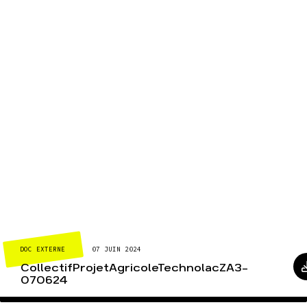
DOC EXTERNE
07 JUIN 2024
CollectifProjetAgricoleTechnolacZA3-
070624