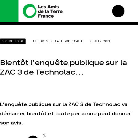
Nous connaître
Nos campagnes
GROUPE LOCAL
LES AMIS DE LA TERRE SAVOIE
6 JUIN 2024
Histoire
Total, rendez-vous au
tribunal
Manifeste
Gaz « naturel », le grand
Bientôt l’enquête publique sur la
enfumage
Missions et méthodes
ZAC 3 de Technolac…
Mode : une tendance
Valeurs
destructrice
Équipes et
Gaz au Mozambique, la
fonctionnement
violence TOTAL(e)
Le réseau dans le monde
Nos autres campagnes
Nos alliés
L'enquête publique sur la ZAC 3 de Technolac va
Je soutiens les Amis de
démarrer bientôt et toute personne peut donner
la Terre
son avis .
Agir
Nos thématiques