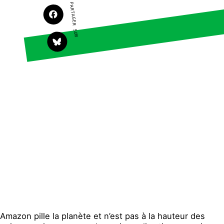
PARTAGER SUR
Agir
Nos thématiques
Faire un don
Climat – Énergie
S'engager sur le terrain
Surproduction
Agir au quotidien
Agriculture
Soutenir les
Finance
campagnes
Multinationales
Transmettre tout ou
partie de son
Forêts
patrimoine
Télécharger
gratuitement les
guides éco-citoyens
Actualités
Groupes locaux
Espace presse
Publications
Contact
Amazon pille la planète et n’est pas à la hauteur des