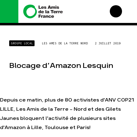
Nous connaître
Nos campagnes
GROUPE LOCAL
LES AMIS DE LA TERRE NORD
2 JUILLET 2019
Histoire
Total, rendez-vous au
tribunal
Manifeste
Gaz « naturel », le
Blocage d’Amazon Lesquin
grand enfumage
Missions et méthodes
Mode : une tendance
Valeurs
destructrice
Équipes et
Gaz au Mozambique, la
fonctionnement
violence TOTAL(e)
Le réseau dans le
Depuis ce matin, plus de 80 activistes d'ANV COP21
Nos autres campagnes
monde
Nos alliés
LILLE, Les Amis de la Terre - Nord et des Gilets
Je soutiens les Amis de
Jaunes bloquent l'activité de plusieurs sites
la Terre
d'Amazon à Lille, Toulouse et Paris!