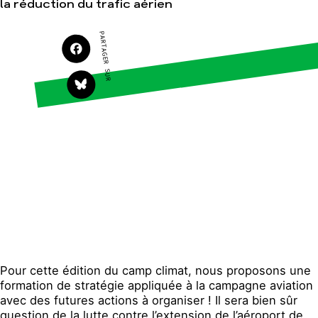
la réduction du trafic aérien
S'engager sur le terrain
Surproduction
PARTAGER SUR
Agir au quotidien
Agriculture
Soutenir les campagnes
Finance
Transmettre tout ou
Multinationales
partie de son patrimoine
Forêts
Télécharger
gratuitement les guides
éco-citoyens
Actualités
Groupes locaux
Espace presse
Publications
Contact
Pour cette édition du camp climat, nous proposons une
formation de stratégie appliquée à la campagne aviation
avec des futures actions à organiser ! Il sera bien sûr
question de la lutte contre l’extension de l’aéroport de