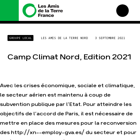
Nous connaître
Nos campagnes
GROUPE LOCAL
LES AMIS DE LA TERRE NORD
3 SEPTEMBRE 2021
Histoire
Total, rendez-vous au
tribunal
Manifeste
Camp Climat Nord, Edition 2021
Gaz « naturel », le grand
enfumage
Missions et méthodes
Mode : une tendance
Valeurs
destructrice
Équipes et
Gaz au Mozambique, la
fonctionnement
Avec les crises économique, sociale et climatique,
violence TOTAL(e)
Le réseau dans le monde
le secteur aérien est maintenu à coup de
Nos autres campagnes
Nos alliés
subvention publique par l’Etat. Pour atteindre les
Je soutiens les Amis de la
objectifs de l’accord de Paris, il est nécessaire de
Terre
mettre en place des mesures pour la reconversion
Agir
Nos thématiques
des http://xn--employ-gva.es/ du secteur et pour
Faire un don
Climat – Énergie