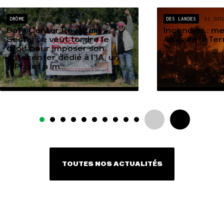
DRÔME
04 AOÛT
DES LANDES
31 JUI
Data Center Rovaltain :
Incendies : m
Sesterce veut tordre le
Amis de la Te
droit pour imposer son
datacenter dédié à l’IA, un
« Projet à Im...
TOUTES NOS ACTUALITÉS