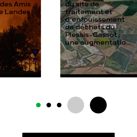
des Amis
du site de
re Landes
traitement et
d’enfouissement
de déchets du
Plessis-Gassot :
une augmentatio...