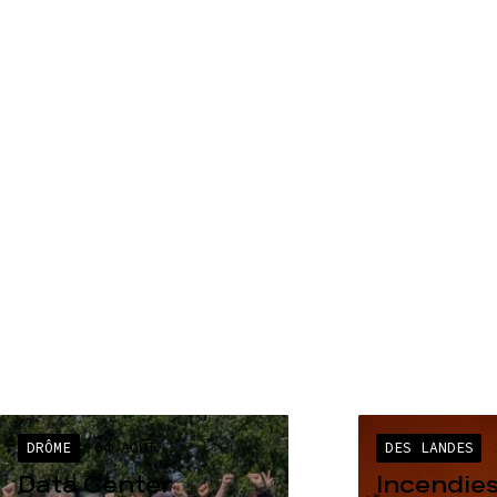
DRÔME
04 AOÛT
DES LANDES
Data Center
Incendies