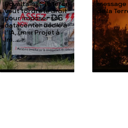
Rovaltain : Sesterce
message 
veut tordre le droit
de la Ter
pour imposer son
datacenter dédié à
l’IA, un « Projet à
Im...