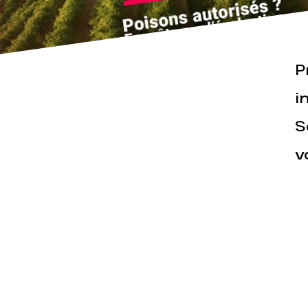
P
i
Actualités
Espace pr
S
v