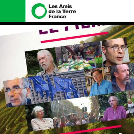
Nous connaître
Nos camp
Histoire
Total, rendez-v
tribunal
Manifeste
Gaz « naturel »,
enfumage
Missions et méthodes
Mode : une ten
Valeurs
destructrice
Équipes et
Gaz au Mozambiq
fonctionnement
violence TOTAL(
Le réseau dans le monde
Nos autres cam
Nos alliés
Je soutiens les Amis de la
Terre