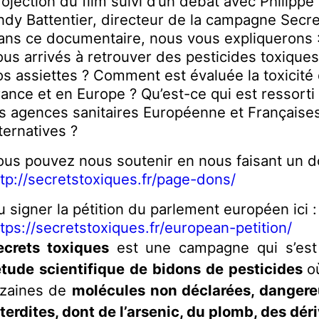
ojection du film suivi d’un débat avec Philippe 
ndy Battentier, directeur de la campagne Secr
ans ce documentaire, nous vous expliqueron
ous arrivés à retrouver des pesticides toxiqu
os assiettes ? Comment est évaluée la toxicité
rance et en Europe ? Qu’est-ce qui est ressort
es agences sanitaires Européenne et Françaises
ternatives ?
ous pouvez nous soutenir en nous faisant un do
ttp://secretstoxiques.fr/page-dons/
 signer la pétition du parlement européen ici :
ttps://secretstoxiques.fr/european-petition/
ecrets toxiques
est une campagne qui s’est
étude scientifique de bidons de pesticides
o
izaines de
molécules non déclarées, dangereu
nterdites, dont de l’arsenic, du plomb, des dér