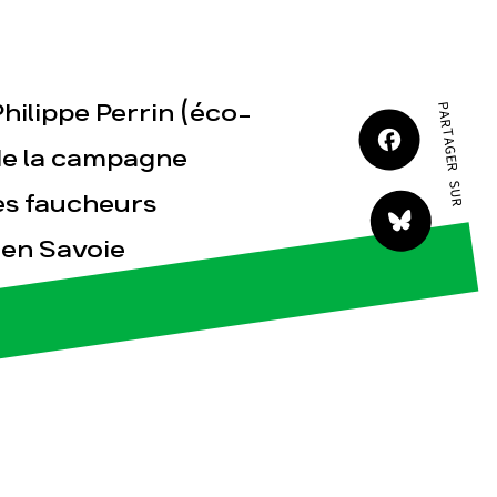
Philippe Perrin (éco-
PARTAGER SUR
 de la campagne
tact
les faucheurs
 en Savoie