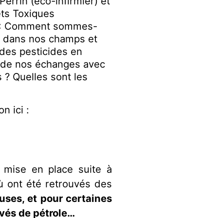
Perrin (éco-infirmier) et
ets Toxiques
s : Comment sommes-
es dans nos champs et
 des pesticides en
i de nos échanges avec
 ? Quelles sont les
n ici :
 mise en place suite à
ù ont été retrouvés des
ses, et pour certaines
ivés de pétrole…