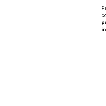
P
c
p
i