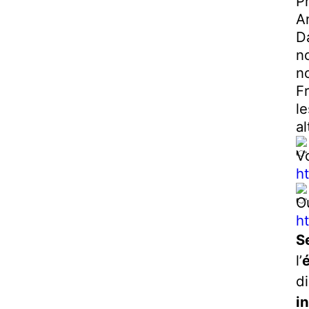
Pr
A
D
n
n
F
l
al
V
h
Ou
h
S
l’
d
i