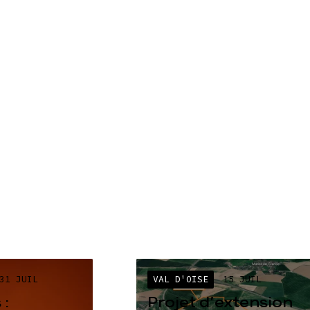
31 JUIL
VAL D'OISE
15 JUIL
 :
Projet d’extension