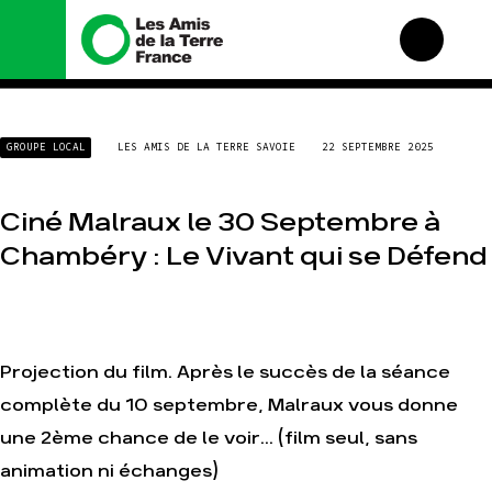
Nous connaître
Nos campagnes
GROUPE LOCAL
LES AMIS DE LA TERRE SAVOIE
22 SEPTEMBRE 2025
Histoire
Total, rendez-vous au
tribunal
Manifeste
Gaz « naturel », le grand
Ciné Malraux le 30 Septembre à
enfumage
Missions et méthodes
Chambéry : Le Vivant qui se Défend
Mode : une tendance
Valeurs
destructrice
Équipes et
Gaz au Mozambique, la
fonctionnement
violence TOTAL(e)
Le réseau dans le monde
Nos autres campagnes
Nos alliés
Projection du film. Après le succès de la séance
Je soutiens les Amis de
complète du 10 septembre, Malraux vous donne
la Terre
une 2ème chance de le voir... (film seul, sans
animation ni échanges)
Agir
Nos thématiques