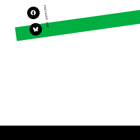
Faire un don
Climat – Énergie
PARTAGER SUR
S'engager sur le terrain
Surproduction
Agir au quotidien
Agriculture
Soutenir les campagnes
Finance
Transmettre tout ou
Multinationales
partie de son patrimoine
Forêts
Télécharger
gratuitement les guides
éco-citoyens
Actualités
Groupes locaux
Espace presse
Publications
Contact