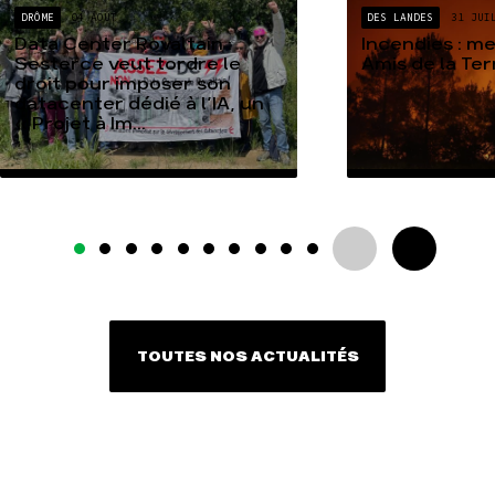
DRÔME
04 AOÛT
DES LANDES
31 JUI
Data Center Rovaltain :
Incendies : m
Sesterce veut tordre le
Amis de la Te
droit pour imposer son
datacenter dédié à l’IA, un
« Projet à Im...
TOUTES NOS ACTUALITÉS