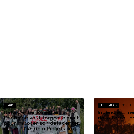
DRÔME
04 AOÛT
DES LANDES
31 JUI
Data Center Rovaltain :
Incendies : m
Sesterce veut tordre le droit
de la Terre L
pour imposer son datacenter
dédié à l’IA, un « Projet à Im...