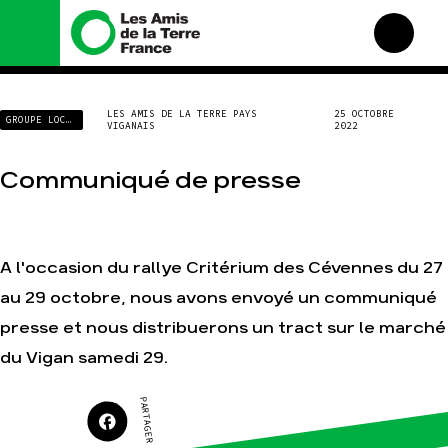
Nous connaître
Nos campagnes
LES AMIS DE LA TERRE PAYS
25 OCTOBRE
GROUPE LOCAL
VIGANAIS
2022
Histoire
Total, rendez-vous au
tribunal
Manifeste
Gaz « naturel », le grand
Communiqué de presse
enfumage
Missions et méthodes
Mode : une tendance
Valeurs
destructrice
Équipes et
Gaz au Mozambique, la
fonctionnement
A l'occasion du rallye Critérium des Cévennes du 27
violence TOTAL(e)
Le réseau dans le monde
au 29 octobre, nous avons envoyé un communiqué
Nos autres campagnes
Nos alliés
presse et nous distribuerons un tract sur le marché
Je soutiens les Amis de la
du Vigan samedi 29.
Terre
PARTAGER SUR
Agir
Nos thématiques
Faire un don
Climat – Énergie