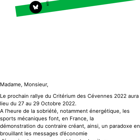
S'engager sur le terrain
Surproduction
Agir au quotidien
Agriculture
Soutenir les campagnes
Finance
Transmettre tout ou
Multinationales
partie de son patrimoine
Forêts
Télécharger gratuitement
les guides éco-citoyens
Actualités
Groupes locaux
Espace presse
Madame, Monsieur,
Publications
Le prochain rallye du Critérium des Cévennes 2022 aura
Contact
lieu du 27 au 29 Octobre 2022.
A l’heure de la sobriété, notamment énergétique, les
sports mécaniques font, en France, la
démonstration du contraire créant, ainsi, un paradoxe en
brouillant les messages d’économie