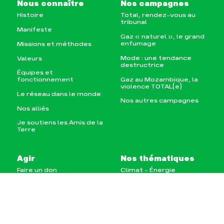
Nous connaître
Nos campagnes
Histoire
Total, rendez-vous au
tribunal
Manifeste
Gaz « naturel », le grand
enfumage
Missions et méthodes
Mode : une tendance
Valeurs
destructrice
Équipes et
Gaz au Mozambique, la
fonctionnement
violence TOTAL(e)
Le réseau dans le monde
Nos autres campagnes
Nos alliés
Je soutiens les Amis de la
Terre
Agir
Nos thématiques
Faire un don
Climat – Énergie
S'engager sur le terrain
Surproduction
Agir au quotidien
Agriculture
Soutenir les campagnes
Finance