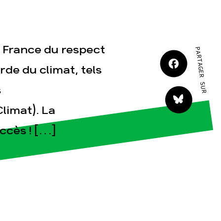
a France du respect
PARTAGER SUR
tact
rde du climat, tels
s
limat). La
ccès ! […]