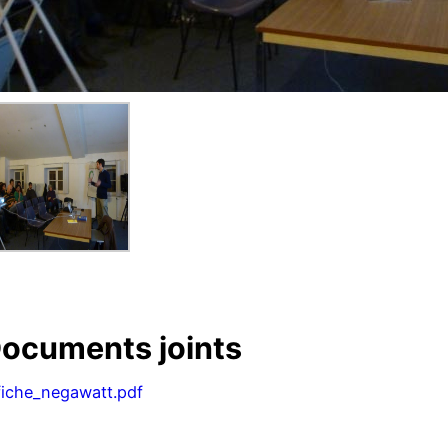
ocuments joints
fiche_negawatt.pdf