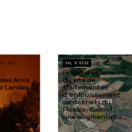
31 JUIL
VAL D'OISE
15 JUIL
 :
Projet d’extension
des Amis
du site de
re Landes
traitement et
d’enfouissement
de déchets du
Plessis-Gassot :
une augmentatio...