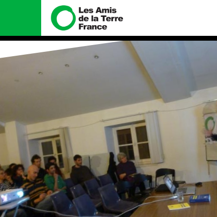
Nous connaître
Nos camp
Histoire
Total, rendez-v
tribunal
Manifeste
Gaz « naturel »,
enfumage
Missions et méthodes
Mode : une ten
Valeurs
destructrice
Équipes et
Gaz au Mozambiq
fonctionnement
violence TOTAL(
Le réseau dans le monde
Nos autres cam
Nos alliés
Je soutiens les Amis de la
Terre