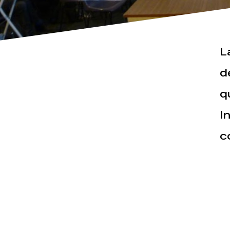
L
Actualités
Espace pr
d
q
I
c