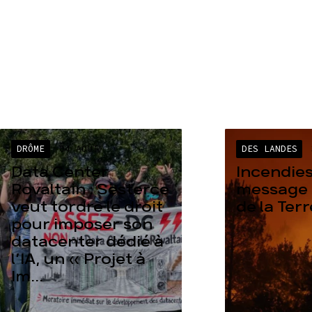
DRÔME
04 AOÛT
DES LANDES
Data Center
Incendies
Rovaltain : Sesterce
message 
veut tordre le droit
de la Ter
pour imposer son
datacenter dédié à
l’IA, un « Projet à
Im...