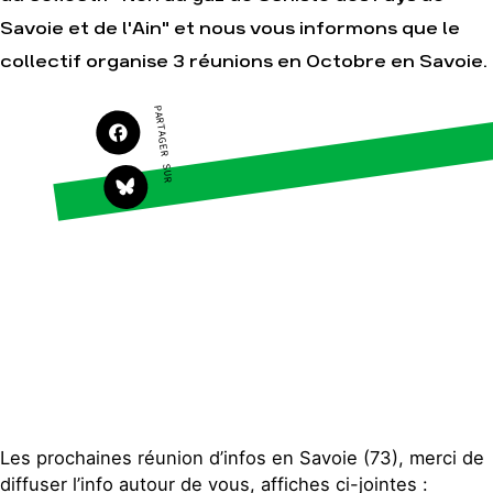
S'engager sur le terrain
Surproduction
Savoie et de l'Ain" et nous vous informons que le
Agir au quotidien
Agriculture
collectif organise 3 réunions en Octobre en Savoie.
Soutenir les campagnes
Finance
PARTAGER SUR
Transmettre tout ou
Multinationales
partie de son patrimoine
Forêts
Télécharger gratuitement
les guides éco-citoyens
Actualités
Groupes locaux
Espace presse
Publications
Contact
Les prochaines réunion d’infos en Savoie (73), merci de
diffuser l’info autour de vous, affiches ci-jointes :