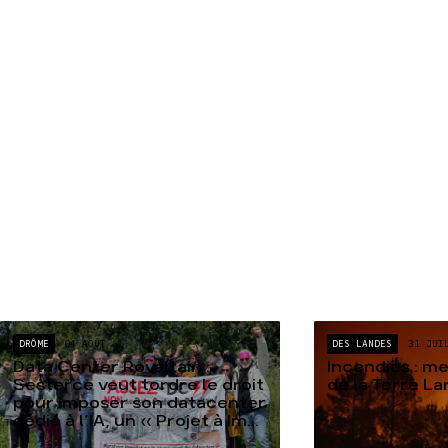
DRÔME
04 AOÛT
DES LANDES
31 JUI
Data Center Rovaltain :
Incendies : m
Sesterce veut tordre le droit
de la Terre L
pour imposer son datacenter
dédié à l’IA, un « Projet à Im...