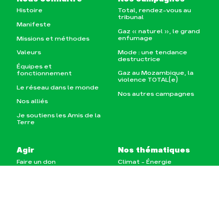
Histoire
Total, rendez-vous au
tribunal
Manifeste
Gaz « naturel », le grand
enfumage
Missions et méthodes
Mode : une tendance
Valeurs
destructrice
Équipes et
Gaz au Mozambique, la
fonctionnement
violence TOTAL(e)
Le réseau dans le monde
Nos autres campagnes
Nos alliés
Je soutiens les Amis de la
Terre
Agir
Nos thématiques
Faire un don
Climat – Énergie
S'engager sur le terrain
Surproduction
Agir au quotidien
Agriculture
Soutenir les campagnes
Finance
Transmettre tout ou
Multinationales