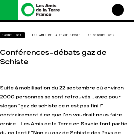
Nous connaître
Nos campagnes
GROUPE LOCAL
LES AMIS DE LA TERRE SAVOIE
10 OCTOBRE 2012
Histoire
Total, rendez-vous au
tribunal
Manifeste
Conférences-débats gaz de
Gaz « naturel », le grand
enfumage
Missions et méthodes
Schiste
Mode : une tendance
Valeurs
destructrice
Équipes et
Gaz au Mozambique, la
fonctionnement
violence TOTAL(e)
Le réseau dans le monde
Suite à mobilisation du 22 septembre où environ
Nos autres campagnes
Nos alliés
2000 personnes se sont retrouvés... avec pour
Je soutiens les Amis de la
slogan "gaz de schiste ce n'est pas fini !"
Terre
contrairement à ce que l'on voudrait nous faire
croire... Les Amis de la Terre en Savoie font partie
Agir
Nos thématiques
Faire un don
Climat – Énergie
du collectif "Non au gaz de Schiste des Pays de