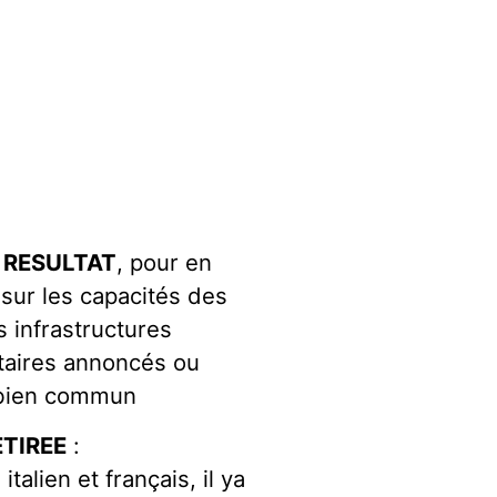
E RESULTAT
, pour en
 sur les capacités des
s infrastructures
citaires annoncés ou
u bien commun
ETIREE
:
talien et français, il ya