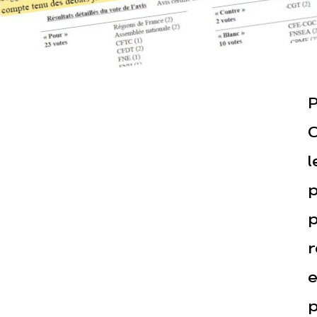
P
C
Actualités
Espace pr
l
p
p
r
e
p