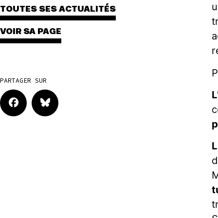
u
TOUTES SES ACTUALITÉS
t
VOIR SA PAGE
a
r
P
PARTAGER SUR
L
c
p
L
d
M
t
t