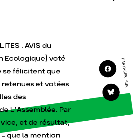
JE M'IMPLIQUE
ITES : AVIS du
on Ecologique) voté
PARTAGER SUR
tact
 se félicitent que
é retenues et votées
lles des
 de L’Assemblée. Par
vice, et de résultat,
 - que la mention