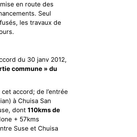
a mise en route des
financements. Seul
usés, les travaux de
ours.
’accord du 30 janv 2012,
artie commune » du
e cet accord; de l’entrée
ian) à Chuisa San
Suse, dont
110kms de
done + 57kms
entre Suse et Chuisa