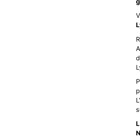
g
V
L
R
A
d
L
P
p
L
s
L
N