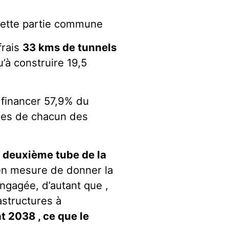
 cette partie commune
frais
33 kms de tunnels
u’à construire 19,5
à financer 57,9% du
nses de chacun des
e deuxième tube de la
 en mesure de donner la
 engagée, d’autant que ,
astructures à
 2038 , ce que le