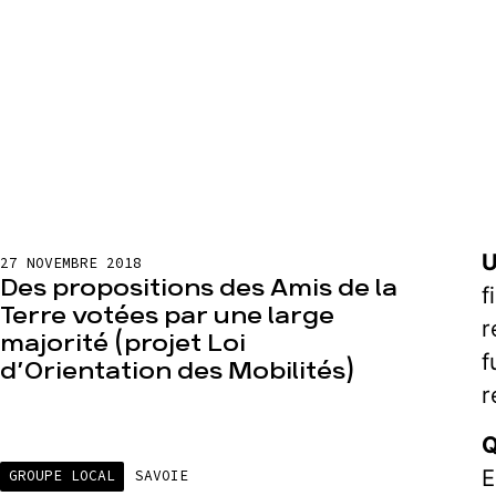
U
27 NOVEMBRE 2018
Des propositions des Amis de la
f
Terre votées par une large
r
majorité (projet Loi
f
d’Orientation des Mobilités)
r
Q
E
GROUPE LOCAL
SAVOIE