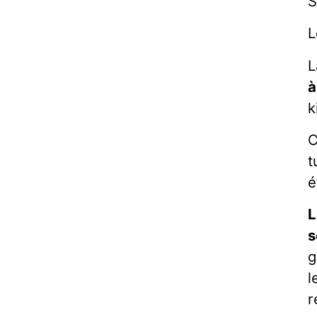
S
L
L
à
k
C
t
é
L
s
g
l
r