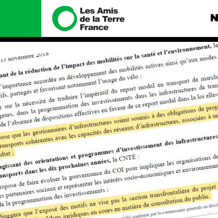
N
Nous connaître
Nos camp
Histoire
Total, rendez-
tribunal
Manifeste
Gaz « naturel »
enfumage
Missions et méthodes
Mode : une te
Valeurs
destructrice
Équipes et
Gaz au Mozambi
fonctionnement
violence TOTAL
Le réseau dans le monde
Nos autres ca
Nos alliés
Je soutiens les Amis de la
Terre