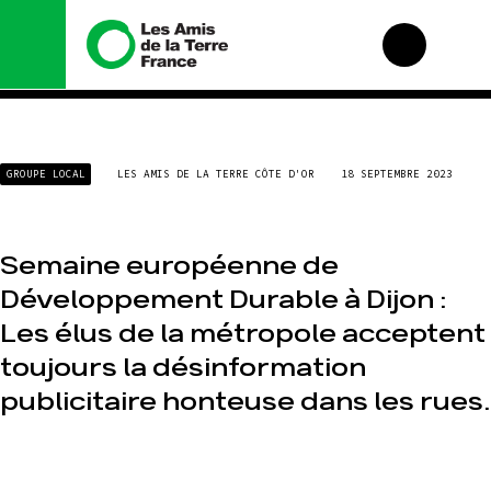
Nous connaître
Nos campagnes
GROUPE LOCAL
LES AMIS DE LA TERRE CÔTE D'OR
18 SEPTEMBRE 2023
Histoire
Total, rendez-vous
au tribunal
Manifeste
Gaz « naturel », le
grand enfumage
Missions et méthodes
Semaine européenne de
Mode : une tendance
Valeurs
Développement Durable à Dijon :
destructrice
Équipes et
Les élus de la métropole acceptent
Gaz au Mozambique,
fonctionnement
la violence TOTAL(e)
toujours la désinformation
Le réseau dans le
Nos autres
monde
campagnes
publicitaire honteuse dans les rues.
Nos alliés
Je soutiens les Amis
de la Terre