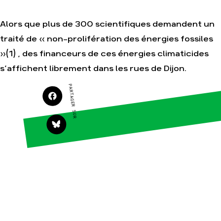
Alors que plus de 300 scientifiques demandent un
Agir
Nos thématiques
Faire un don
Climat – Énergie
traité de « non-prolifération des énergies fossiles
S'engager sur le
Surproduction
»(1) , des financeurs de ces énergies climaticides
terrain
Agriculture
s’affichent librement dans les rues de Dijon.
Agir au quotidien
Finance
Soutenir les
PARTAGER SUR
campagnes
Multinationales
Transmettre tout ou
Forêts
partie de son
patrimoine
Télécharger
gratuitement les
guides éco-citoyens
Actualités
Groupes
locaux
Espace presse